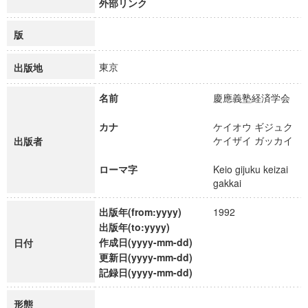
外部リンク
版
東京
出版地
名前
慶應義塾経済学会
カナ
ケイオウ ギジュク
ケイザイ ガッカイ
出版者
ローマ字
Keio gijuku keizai
gakkai
出版年(from:yyyy)
1992
出版年(to:yyyy)
作成日(yyyy-mm-dd)
日付
更新日(yyyy-mm-dd)
記録日(yyyy-mm-dd)
形態