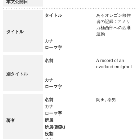
本文公開日
タイトル
あるオレゴン移住
者の記録 : アメリ
カ極西部への西漸
タイトル
運動
カナ
ローマ字
名前
A record of an
overland emigrant
別タイトル
カナ
ローマ字
名前
岡田, 泰男
カナ
ローマ字
所属
著者
所属(翻訳)
役割