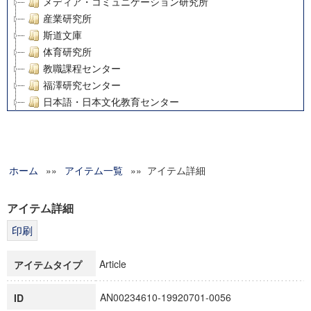
メディア・コミュニケーション研究所
産業研究所
斯道文庫
体育研究所
教職課程センター
福澤研究センター
日本語・日本文化教育センター
アート・センター
外国語教育研究センター
デジタルメディア・コンテンツ統合研究センター
ホーム
»»
グローバルリサーチインスティテュート
アイテム一覧
»» アイテム詳細
塾内助成報告書
科学研究費補助金研究成果報告書
アイテム詳細
21世紀COEプログラム
慶應義塾大学グローバルCOEプログラム市民社会ガバナンス
慶應義塾大学グローバルCOEプログラム論理と感性の先端的
Article
アイテムタイプ
博士課程教育リーディングプログラム「超成熟社会発展のサ
学術雑誌掲載論文等(8)
AN00234610-19920701-0056
ID
その他