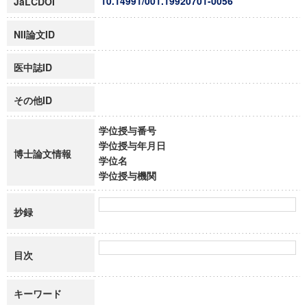
10.14991/001.19920701-0056
JaLCDOI
NII論文ID
医中誌ID
その他ID
学位授与番号
学位授与年月日
博士論文情報
学位名
学位授与機関
抄録
目次
キーワード