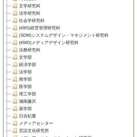
文学研究科
法学研究科
社会学研究科
(KBS)経営管理研究科
(SDM)システムデザイン・マネジメント研究科
(KMD)メディアデザイン研究科
法務研究科
文学部
経済学部
法学部
商学部
医学部
理工学部
湘南藤沢
薬学部
日吉紀要
メディアセンター
言語文化研究所