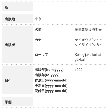
版
東京
出版地
名前
慶應義塾経済学会
カナ
ケイオウ ギジュク
ケイザイ ガッカイ
出版者
ローマ字
Keio gijuku keizai
gakkai
出版年(from:yyyy)
1992
出版年(to:yyyy)
作成日(yyyy-mm-dd)
日付
更新日(yyyy-mm-dd)
記録日(yyyy-mm-dd)
形態