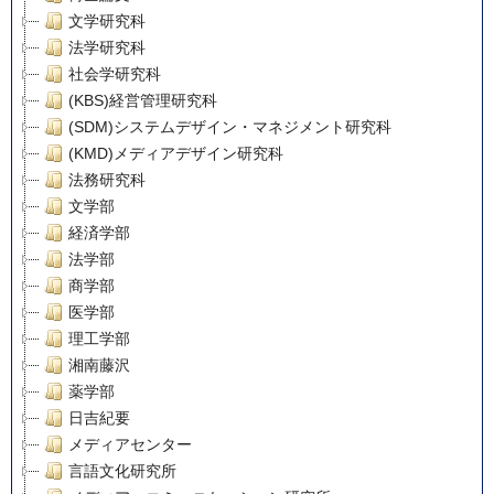
文学研究科
法学研究科
社会学研究科
(KBS)経営管理研究科
(SDM)システムデザイン・マネジメント研究科
(KMD)メディアデザイン研究科
法務研究科
文学部
経済学部
法学部
商学部
医学部
理工学部
湘南藤沢
薬学部
日吉紀要
メディアセンター
言語文化研究所