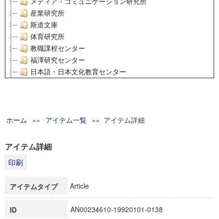
メディア・コミュニケーション研究所
産業研究所
斯道文庫
体育研究所
教職課程センター
福澤研究センター
日本語・日本文化教育センター
アート・センター
外国語教育研究センター
デジタルメディア・コンテンツ統合研究センター
ホーム
»»
グローバルリサーチインスティテュート
アイテム一覧
»» アイテム詳細
塾内助成報告書
科学研究費補助金研究成果報告書
アイテム詳細
21世紀COEプログラム
慶應義塾大学グローバルCOEプログラム市民社会ガバナンス
慶應義塾大学グローバルCOEプログラム論理と感性の先端的
Article
アイテムタイプ
博士課程教育リーディングプログラム「超成熟社会発展のサ
学術雑誌掲載論文等(8)
AN00234610-19920101-0138
ID
その他