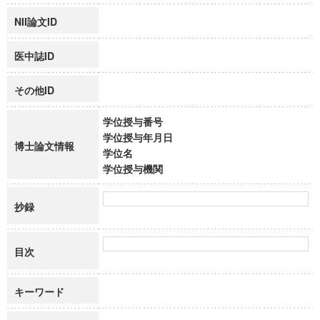
NII論文ID
医中誌ID
その他ID
学位授与番号
学位授与年月日
博士論文情報
学位名
学位授与機関
抄録
目次
キーワード