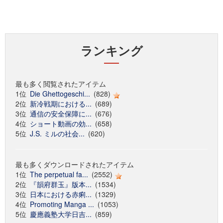
ランキング
最も多く閲覧されたアイテム
1位
Die Ghettogeschi...
(828)
2位
新冷戦期における...
(689)
3位
通信の安全保障に...
(676)
4位
ショート動画の効...
(658)
5位
J.S. ミルの社会...
(620)
最も多くダウンロードされたアイテム
1位
The perpetual fa...
(2552)
2位
『韻府群玉』版本...
(1534)
3位
日本における赤痢...
(1329)
4位
Promoting Manga ...
(1053)
5位
慶應義塾大学日吉...
(859)