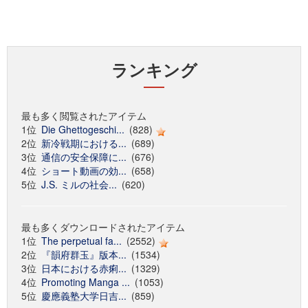
ランキング
最も多く閲覧されたアイテム
1位
Die Ghettogeschi...
(828)
2位
新冷戦期における...
(689)
3位
通信の安全保障に...
(676)
4位
ショート動画の効...
(658)
5位
J.S. ミルの社会...
(620)
最も多くダウンロードされたアイテム
1位
The perpetual fa...
(2552)
2位
『韻府群玉』版本...
(1534)
3位
日本における赤痢...
(1329)
4位
Promoting Manga ...
(1053)
5位
慶應義塾大学日吉...
(859)