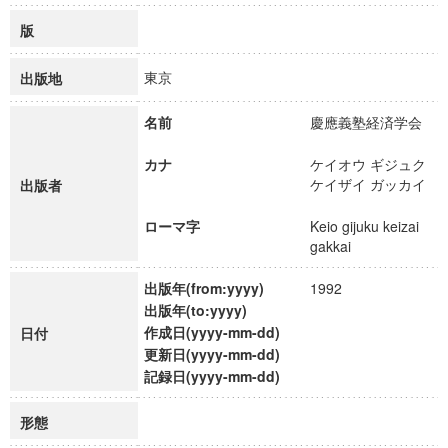
版
東京
出版地
名前
慶應義塾経済学会
カナ
ケイオウ ギジュク
ケイザイ ガッカイ
出版者
ローマ字
Keio gijuku keizai
gakkai
出版年(from:yyyy)
1992
出版年(to:yyyy)
作成日(yyyy-mm-dd)
日付
更新日(yyyy-mm-dd)
記録日(yyyy-mm-dd)
形態