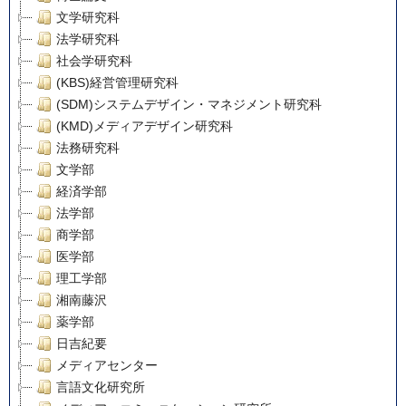
文学研究科
法学研究科
社会学研究科
(KBS)経営管理研究科
(SDM)システムデザイン・マネジメント研究科
(KMD)メディアデザイン研究科
法務研究科
文学部
経済学部
法学部
商学部
医学部
理工学部
湘南藤沢
薬学部
日吉紀要
メディアセンター
言語文化研究所