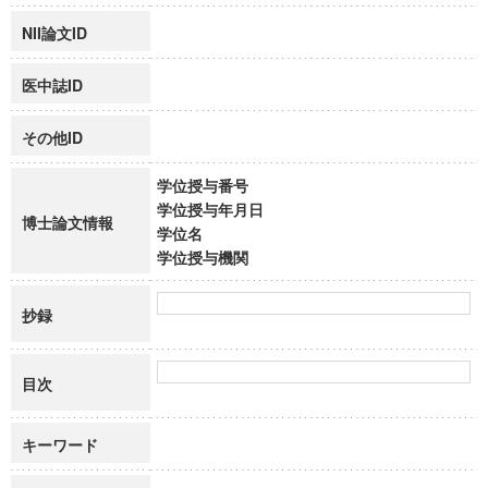
NII論文ID
医中誌ID
その他ID
学位授与番号
学位授与年月日
博士論文情報
学位名
学位授与機関
抄録
目次
キーワード