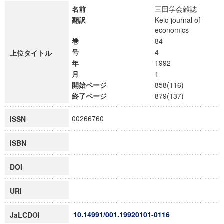
名前
三田学会雑誌
翻訳
Keio journal of
economics
巻
84
号
4
上位タイトル
年
1992
月
1
開始ページ
858(116)
終了ページ
879(137)
00266760
ISSN
ISBN
DOI
URI
10.14991/001.19920101-0116
JaLCDOI