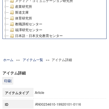
メディア・コミュニケーション研究所
産業研究所
斯道文庫
体育研究所
教職課程センター
福澤研究センター
日本語・日本文化教育センター
アート・センター
外国語教育研究センター
デジタルメディア・コンテンツ統合研究センター
ホーム
»»
グローバルリサーチインスティテュート
アイテム一覧
»» アイテム詳細
塾内助成報告書
科学研究費補助金研究成果報告書
アイテム詳細
21世紀COEプログラム
慶應義塾大学グローバルCOEプログラム市民社会ガバナンス
慶應義塾大学グローバルCOEプログラム論理と感性の先端的
Article
アイテムタイプ
博士課程教育リーディングプログラム「超成熟社会発展のサ
学術雑誌掲載論文等(8)
AN00234610-19920101-0116
ID
その他