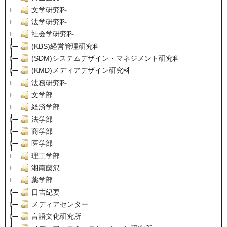
文学研究科
法学研究科
社会学研究科
(KBS)経営管理研究科
(SDM)システムデザイン・マネジメント研究科
(KMD)メディアデザイン研究科
法務研究科
文学部
経済学部
法学部
商学部
医学部
理工学部
湘南藤沢
薬学部
日吉紀要
メディアセンター
言語文化研究所