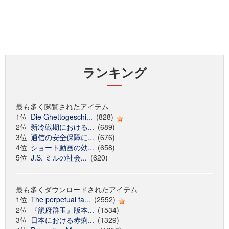
ランキング
最も多く閲覧されたアイテム
1位
Die Ghettogeschi...
(828)
2位
新冷戦期における...
(689)
3位
通信の安全保障に...
(676)
4位
ショート動画の効...
(658)
5位
J.S. ミルの社会...
(620)
最も多くダウンロードされたアイテム
1位
The perpetual fa...
(2552)
2位
『韻府群玉』版本...
(1534)
3位
日本における赤痢...
(1329)