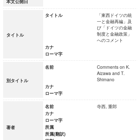
本文公開日
タイトル
「東西ドイツの統
一と金融再編」及
び「ドイツの金融
制度と金融政策」
タイトル
へのコメント
カナ
ローマ字
名前
Comments on K.
Aizawa and T.
Shimano
別タイトル
カナ
ローマ字
名前
寺西, 重郎
カナ
ローマ字
所属
著者
所属(翻訳)