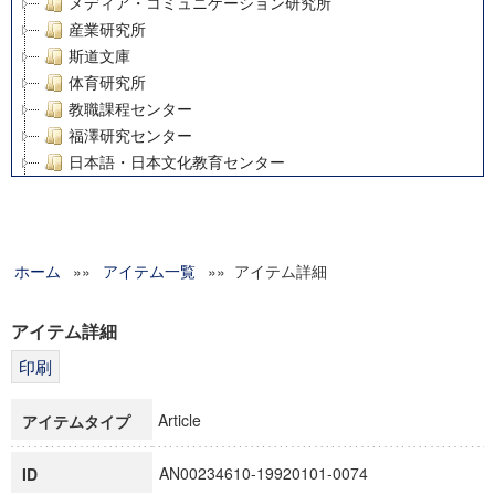
メディア・コミュニケーション研究所
産業研究所
斯道文庫
体育研究所
教職課程センター
福澤研究センター
日本語・日本文化教育センター
アート・センター
外国語教育研究センター
デジタルメディア・コンテンツ統合研究センター
ホーム
»»
グローバルリサーチインスティテュート
アイテム一覧
»» アイテム詳細
塾内助成報告書
科学研究費補助金研究成果報告書
アイテム詳細
21世紀COEプログラム
慶應義塾大学グローバルCOEプログラム市民社会ガバナンス
慶應義塾大学グローバルCOEプログラム論理と感性の先端的
Article
アイテムタイプ
博士課程教育リーディングプログラム「超成熟社会発展のサ
学術雑誌掲載論文等(8)
AN00234610-19920101-0074
ID
その他