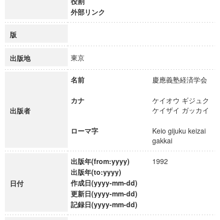
役割
外部リンク
版
東京
出版地
名前
慶應義塾経済学会
カナ
ケイオウ ギジュク
ケイザイ ガッカイ
出版者
ローマ字
Keio gijuku keizai
gakkai
出版年(from:yyyy)
1992
出版年(to:yyyy)
作成日(yyyy-mm-dd)
日付
更新日(yyyy-mm-dd)
記録日(yyyy-mm-dd)