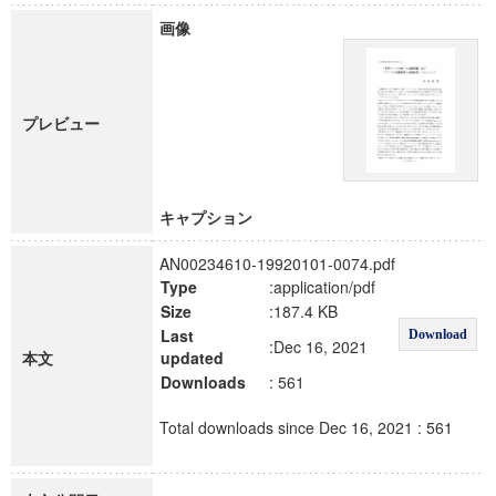
画像
プレビュー
キャプション
AN00234610-19920101-0074.pdf
Type
:application/pdf
Size
:187.4 KB
Last
Download
:Dec 16, 2021
本文
updated
Downloads
: 561
Total downloads since Dec 16, 2021 : 561