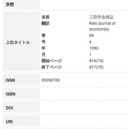
形態
名前
三田学会雑誌
翻訳
Keio journal of
economics
巻
84
号
4
上位タイトル
年
1992
月
1
開始ページ
816(74)
終了ページ
817(75)
00266760
ISSN
ISBN
DOI
URI