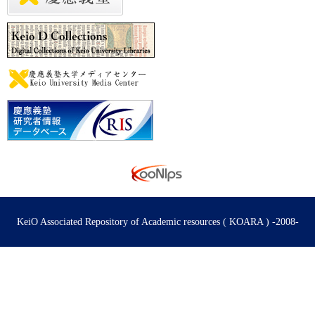
KeiO Associated Repository of Academic resources ( KOARA ) -2008-