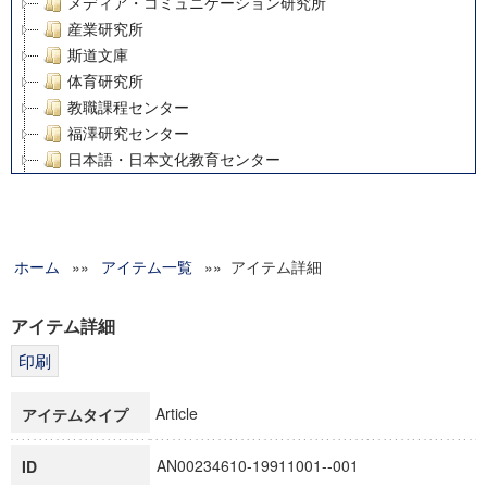
メディア・コミュニケーション研究所
産業研究所
斯道文庫
体育研究所
教職課程センター
福澤研究センター
日本語・日本文化教育センター
アート・センター
外国語教育研究センター
デジタルメディア・コンテンツ統合研究センター
ホーム
»»
グローバルリサーチインスティテュート
アイテム一覧
»» アイテム詳細
塾内助成報告書
科学研究費補助金研究成果報告書
アイテム詳細
21世紀COEプログラム
慶應義塾大学グローバルCOEプログラム市民社会ガバナンス
慶應義塾大学グローバルCOEプログラム論理と感性の先端的
Article
アイテムタイプ
博士課程教育リーディングプログラム「超成熟社会発展のサ
学術雑誌掲載論文等(8)
AN00234610-19911001--001
ID
その他