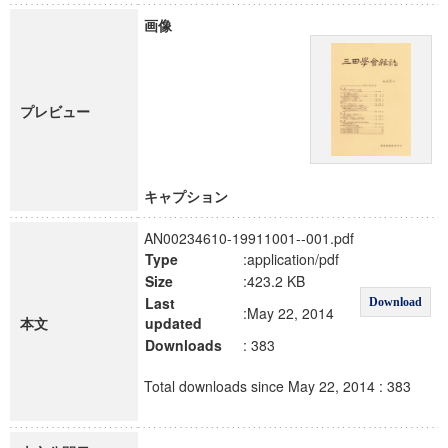
画像
プレビュー
キャプション
AN00234610-19911001--001.pdf
Type
:application/pdf
Size
:423.2 KB
Last
Download
:May 22, 2014
本文
updated
Downloads
: 383
Total downloads since May 22, 2014 : 383