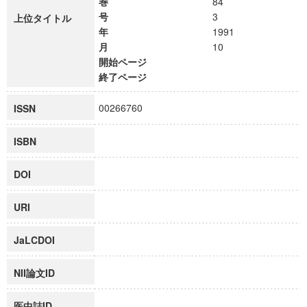
巻
84
号
3
上位タイトル
年
1991
月
10
開始ページ
終了ページ
00266760
ISSN
ISBN
DOI
URI
JaLCDOI
NII論文ID
医中誌ID