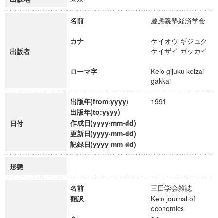
名前
慶應義塾経済学会
カナ
ケイオウ ギジュク
ケイザイ ガッカイ
出版者
ローマ字
Keio gijuku keizai
gakkai
出版年(from:yyyy)
1991
出版年(to:yyyy)
作成日(yyyy-mm-dd)
日付
更新日(yyyy-mm-dd)
記録日(yyyy-mm-dd)
形態
名前
三田学会雑誌
翻訳
Keio journal of
economics