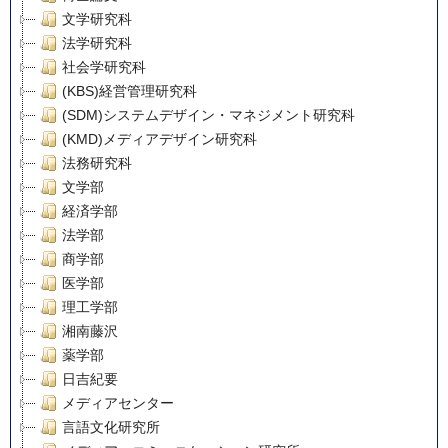
文学研究科
法学研究科
社会学研究科
(KBS)経営管理研究科
(SDM)システムデザイン・マネジメント研究科
(KMD)メディアデザイン研究科
法務研究科
文学部
経済学部
法学部
商学部
医学部
理工学部
湘南藤沢
薬学部
日吉紀要
メディアセンター
言語文化研究所