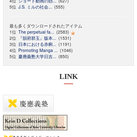
4位
ショート動画の効...
(627)
5位
J.S. ミルの社会...
(555)
最も多くダウンロードされたアイテム
1位
The perpetual fa...
(2583)
2位
『韻府群玉』版本...
(1531)
3位
日本における赤痢...
(1191)
4位
Promoting Manga ...
(1046)
5位
慶應義塾大学日吉...
(850)
LINK