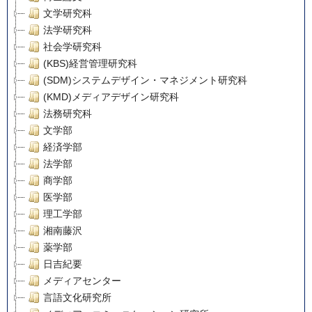
文学研究科
法学研究科
社会学研究科
(KBS)経営管理研究科
(SDM)システムデザイン・マネジメント研究科
(KMD)メディアデザイン研究科
法務研究科
文学部
経済学部
法学部
商学部
医学部
理工学部
湘南藤沢
薬学部
日吉紀要
メディアセンター
言語文化研究所