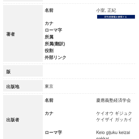
名前
小室, 正紀
カナ
ローマ字
著者
所属
所属(翻訳)
役割
外部リンク
版
東京
出版地
名前
慶應義塾経済学会
カナ
ケイオウ ギジュク
ケイザイ ガッカイ
出版者
ローマ字
Keio gijuku keizai
gakkai