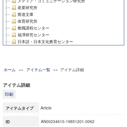
メディア・コミュニケーション研究所
産業研究所
斯道文庫
体育研究所
教職課程センター
福澤研究センター
日本語・日本文化教育センター
アート・センター
外国語教育研究センター
デジタルメディア・コンテンツ統合研究センター
ホーム
»»
グローバルリサーチインスティテュート
アイテム一覧
»» アイテム詳細
塾内助成報告書
科学研究費補助金研究成果報告書
アイテム詳細
21世紀COEプログラム
慶應義塾大学グローバルCOEプログラム市民社会ガバナンス
慶應義塾大学グローバルCOEプログラム論理と感性の先端的
Article
アイテムタイプ
博士課程教育リーディングプログラム「超成熟社会発展のサ
学術雑誌掲載論文等(8)
AN00234610-19851201-0062
ID
その他