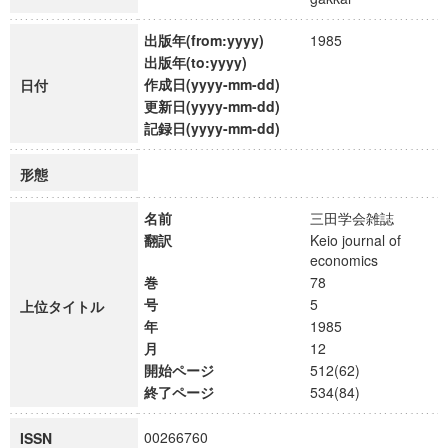
出版年(from:yyyy)
1985
出版年(to:yyyy)
作成日(yyyy-mm-dd)
日付
更新日(yyyy-mm-dd)
記録日(yyyy-mm-dd)
形態
名前
三田学会雑誌
翻訳
Keio journal of
economics
巻
78
号
5
上位タイトル
年
1985
月
12
開始ページ
512(62)
終了ページ
534(84)
00266760
ISSN