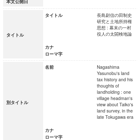
本文公開日
タイトル
長島尉信の田制史
研究と土地所持権
思想 : 幕末の一村
役人の太閤検地論
タイトル
カナ
ローマ字
名前
Nagashima
Yasunobu's land
tax history and his
thoughts of
landholding : one
village headman's
別タイトル
view about Taiko's
land survey, in the
late Tokugawa era
カナ
ローマ字