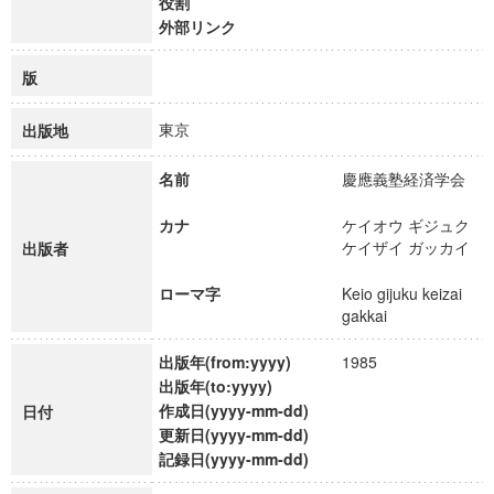
役割
外部リンク
版
東京
出版地
名前
慶應義塾経済学会
カナ
ケイオウ ギジュク
ケイザイ ガッカイ
出版者
ローマ字
Keio gijuku keizai
gakkai
出版年(from:yyyy)
1985
出版年(to:yyyy)
作成日(yyyy-mm-dd)
日付
更新日(yyyy-mm-dd)
記録日(yyyy-mm-dd)