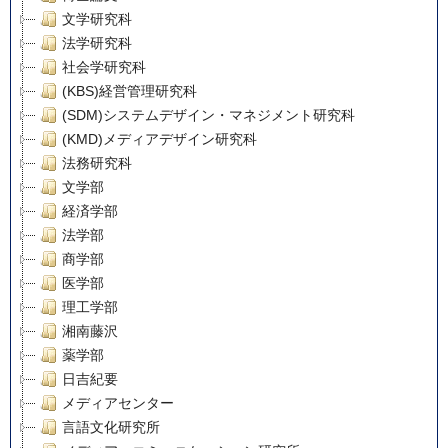
文学研究科
法学研究科
社会学研究科
(KBS)経営管理研究科
(SDM)システムデザイン・マネジメント研究科
(KMD)メディアデザイン研究科
法務研究科
文学部
経済学部
法学部
商学部
医学部
理工学部
湘南藤沢
薬学部
日吉紀要
メディアセンター
言語文化研究所