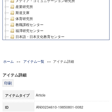
メディア・コミュニケーション研究所
産業研究所
斯道文庫
体育研究所
教職課程センター
福澤研究センター
日本語・日本文化教育センター
アート・センター
外国語教育研究センター
デジタルメディア・コンテンツ統合研究センター
ホーム
»»
グローバルリサーチインスティテュート
アイテム一覧
»» アイテム詳細
塾内助成報告書
科学研究費補助金研究成果報告書
アイテム詳細
21世紀COEプログラム
慶應義塾大学グローバルCOEプログラム市民社会ガバナンス
慶應義塾大学グローバルCOEプログラム論理と感性の先端的
Article
アイテムタイプ
博士課程教育リーディングプログラム「超成熟社会発展のサ
学術雑誌掲載論文等(8)
AN00234610-19850801-0082
ID
その他