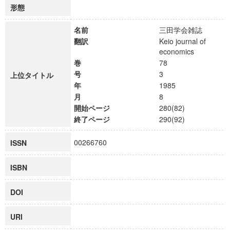
形態
名前
三田学会雑誌
翻訳
Keio journal of
economics
巻
78
号
3
上位タイトル
年
1985
月
8
開始ページ
280(82)
終了ページ
290(92)
00266760
ISSN
ISBN
DOI
URI