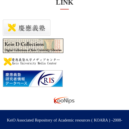
LINK
KeiO Associated Repository of Academic resources ( KOARA ) -2008-