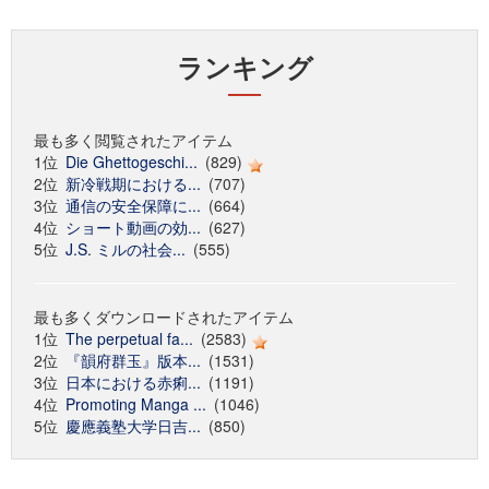
ランキング
最も多く閲覧されたアイテム
1位
Die Ghettogeschi...
(829)
2位
新冷戦期における...
(707)
3位
通信の安全保障に...
(664)
4位
ショート動画の効...
(627)
5位
J.S. ミルの社会...
(555)
最も多くダウンロードされたアイテム
1位
The perpetual fa...
(2583)
2位
『韻府群玉』版本...
(1531)
3位
日本における赤痢...
(1191)
4位
Promoting Manga ...
(1046)
5位
慶應義塾大学日吉...
(850)