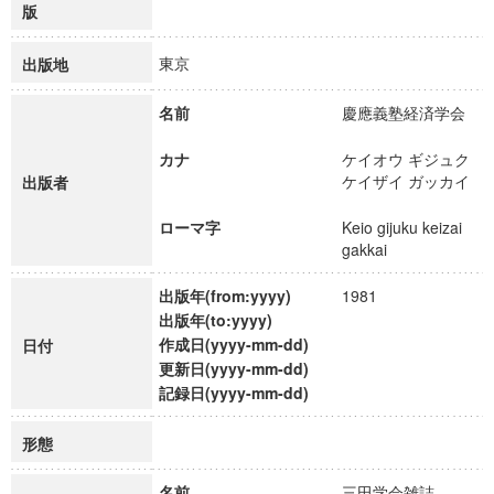
版
東京
出版地
名前
慶應義塾経済学会
カナ
ケイオウ ギジュク
ケイザイ ガッカイ
出版者
ローマ字
Keio gijuku keizai
gakkai
出版年(from:yyyy)
1981
出版年(to:yyyy)
作成日(yyyy-mm-dd)
日付
更新日(yyyy-mm-dd)
記録日(yyyy-mm-dd)
形態
名前
三田学会雑誌