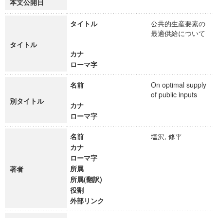
本文公開日
タイトル
公共的生産要素の
最適供給について
タイトル
カナ
ローマ字
名前
On optimal supply
of public inputs
別タイトル
カナ
ローマ字
名前
塩沢, 修平
カナ
ローマ字
所属
著者
所属(翻訳)
役割
外部リンク