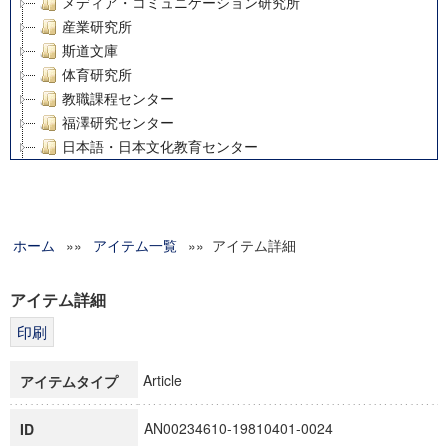
メディア・コミュニケーション研究所
産業研究所
斯道文庫
体育研究所
教職課程センター
福澤研究センター
日本語・日本文化教育センター
アート・センター
外国語教育研究センター
デジタルメディア・コンテンツ統合研究センター
ホーム
»»
グローバルリサーチインスティテュート
アイテム一覧
»» アイテム詳細
塾内助成報告書
科学研究費補助金研究成果報告書
アイテム詳細
21世紀COEプログラム
慶應義塾大学グローバルCOEプログラム市民社会ガバナンス
慶應義塾大学グローバルCOEプログラム論理と感性の先端的
Article
アイテムタイプ
博士課程教育リーディングプログラム「超成熟社会発展のサ
学術雑誌掲載論文等(8)
AN00234610-19810401-0024
ID
その他