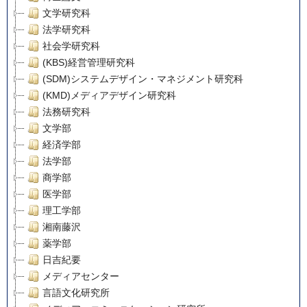
文学研究科
法学研究科
社会学研究科
(KBS)経営管理研究科
(SDM)システムデザイン・マネジメント研究科
(KMD)メディアデザイン研究科
法務研究科
文学部
経済学部
法学部
商学部
医学部
理工学部
湘南藤沢
薬学部
日吉紀要
メディアセンター
言語文化研究所