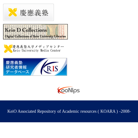
KeiO Associated Repository of Academic resources ( KOARA ) -2008-