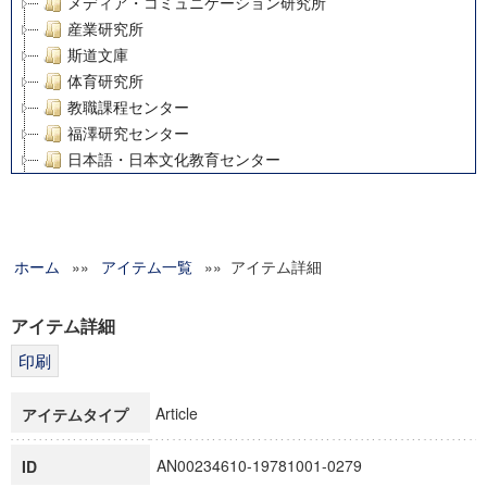
メディア・コミュニケーション研究所
産業研究所
斯道文庫
体育研究所
教職課程センター
福澤研究センター
日本語・日本文化教育センター
アート・センター
外国語教育研究センター
デジタルメディア・コンテンツ統合研究センター
ホーム
»»
グローバルリサーチインスティテュート
アイテム一覧
»» アイテム詳細
塾内助成報告書
科学研究費補助金研究成果報告書
アイテム詳細
21世紀COEプログラム
慶應義塾大学グローバルCOEプログラム市民社会ガバナンス
慶應義塾大学グローバルCOEプログラム論理と感性の先端的
Article
アイテムタイプ
博士課程教育リーディングプログラム「超成熟社会発展のサ
学術雑誌掲載論文等(8)
AN00234610-19781001-0279
ID
その他