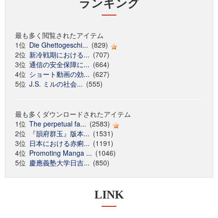
ランキング
最も多く閲覧されたアイテム
1位
Die Ghettogeschi...
(829)
2位
新冷戦期における...
(707)
3位
通信の安全保障に...
(664)
4位
ショート動画の効...
(627)
5位
J.S. ミルの社会...
(555)
最も多くダウンロードされたアイテム
1位
The perpetual fa...
(2583)
2位
『韻府群玉』版本...
(1531)
3位
日本における赤痢...
(1191)
4位
Promoting Manga ...
(1046)
5位
慶應義塾大学日吉...
(850)
LINK