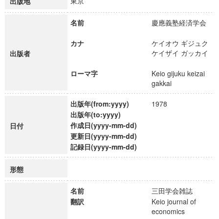
東京
出版地
名前
慶應義塾経済学会
カナ
ケイオウ ギジュク
ケイザイ ガッカイ
出版者
ローマ字
Keio gijuku keizai
gakkai
出版年(from:yyyy)
1978
出版年(to:yyyy)
作成日(yyyy-mm-dd)
日付
更新日(yyyy-mm-dd)
記録日(yyyy-mm-dd)
形態
名前
三田学会雑誌
翻訳
Keio journal of
economics