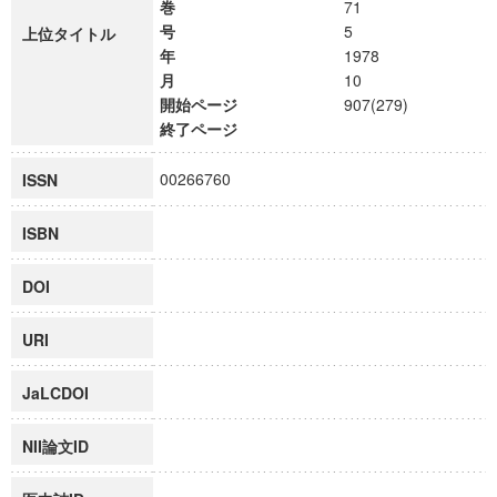
巻
71
号
5
上位タイトル
年
1978
月
10
開始ページ
907(279)
終了ページ
00266760
ISSN
ISBN
DOI
URI
JaLCDOI
NII論文ID