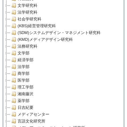
文学研究科
法学研究科
社会学研究科
(KBS)経営管理研究科
(SDM)システムデザイン・マネジメント研究科
(KMD)メディアデザイン研究科
法務研究科
文学部
経済学部
法学部
商学部
医学部
理工学部
湘南藤沢
薬学部
日吉紀要
メディアセンター
言語文化研究所