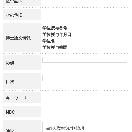
医中誌ID
その他ID
学位授与番号
学位授与年月日
博士論文情報
学位名
学位授与機関
抄録
目次
キーワード
NDC
遊部久蔵教授追悼特集号
注記