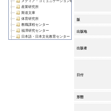
メディア・コミュニケーション研究所
産業研究所
斯道文庫
体育研究所
版
教職課程センター
福澤研究センター
出版地
日本語・日本文化教育センター
アート・センター
出版者
外国語教育研究センター
デジタルメディア・コンテンツ統合研究センター
グローバルリサーチインスティテュート
塾内助成報告書
科学研究費補助金研究成果報告書
日付
21世紀COEプログラム
慶應義塾大学グローバルCOEプログラム市民社会ガバナ
慶應義塾大学グローバルCOEプログラム論理と感性の先
博士課程教育リーディングプログラム「超成熟社会発展
形態
学術雑誌掲載論文等(8)
その他