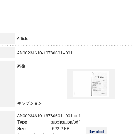
Article
AN00234610-19780601--001
画像
キャプション
AN00234610-19780601--001.pdf
Type
:application/pdf
Size
:522.2 KB
Download