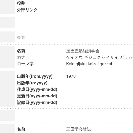
役割
外部リンク
東京
名前
慶應義塾経済学会
カナ
ケイオウ ギジュク ケイザイ ガ
ローマ字
Keio gijuku keizai gakkai
出版年(from:yyyy)
1978
出版年(to:yyyy)
作成日(yyyy-mm-dd)
更新日(yyyy-mm-dd)
ンス教育研究センター
記録日(yyyy-mm-dd)
端的教育研究拠点
のサイエンス」
名前
三田学会雑誌