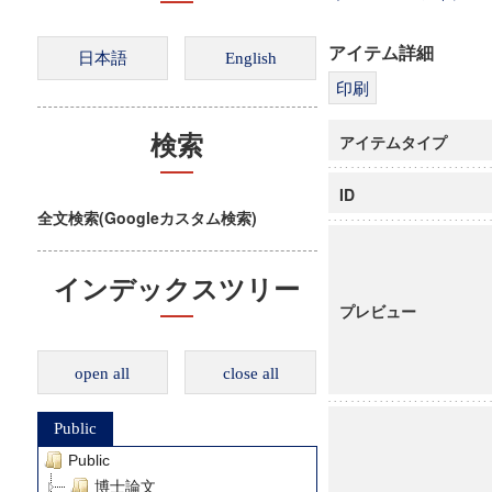
アイテム詳細
アイテムタイプ
検索
ID
全文検索(Googleカスタム検索)
インデックスツリー
プレビュー
open all
close all
Public
Public
博士論文