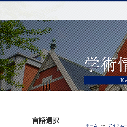
言語選択
ホーム
»»
アイテム