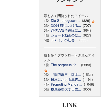
最も多く閲覧されたアイテム
1位
Die Ghettogeschi...
(829)
2位
新冷戦期における...
(707)
3位
通信の安全保障に...
(664)
4位
ショート動画の効...
(627)
5位
J.S. ミルの社会...
(555)
最も多くダウンロードされたアイ
テム
1位
The perpetual fa...
(2583)
2位
『韻府群玉』版本...
(1531)
3位
日本における赤痢...
(1191)
4位
Promoting Manga ...
(1046)
5位
慶應義塾大学日吉...
(850)
LINK