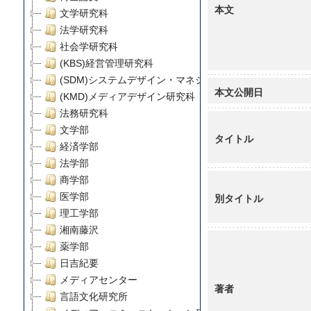
本文
文学研究科
法学研究科
社会学研究科
(KBS)経営管理研究科
(SDM)システムデザイン・マネジメント研究科
本文公開日
(KMD)メディアデザイン研究科
法務研究科
文学部
タイトル
経済学部
法学部
商学部
医学部
別タイトル
理工学部
湘南藤沢
薬学部
日吉紀要
メディアセンター
著者
言語文化研究所