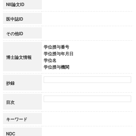
NII論文ID
医中誌ID
その他ID
学位授与番号
学位授与年月日
博士論文情報
学位名
学位授与機関
抄録
目次
キーワード
NDC