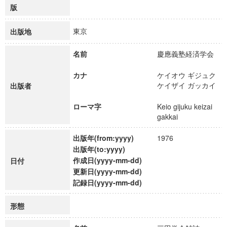
版
東京
出版地
名前
慶應義塾経済学会
カナ
ケイオウ ギジュク
ケイザイ ガッカイ
出版者
ローマ字
Keio gijuku keizai
gakkai
出版年(from:yyyy)
1976
出版年(to:yyyy)
作成日(yyyy-mm-dd)
日付
更新日(yyyy-mm-dd)
記録日(yyyy-mm-dd)
形態