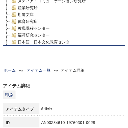
メディア・コミュニケーション研究所
産業研究所
斯道文庫
体育研究所
教職課程センター
福澤研究センター
日本語・日本文化教育センター
アート・センター
外国語教育研究センター
デジタルメディア・コンテンツ統合研究センター
ホーム
»»
グローバルリサーチインスティテュート
アイテム一覧
»» アイテム詳細
塾内助成報告書
科学研究費補助金研究成果報告書
アイテム詳細
21世紀COEプログラム
慶應義塾大学グローバルCOEプログラム市民社会ガバナンス
慶應義塾大学グローバルCOEプログラム論理と感性の先端的
Article
アイテムタイプ
博士課程教育リーディングプログラム「超成熟社会発展のサ
学術雑誌掲載論文等(8)
AN00234610-19760301-0028
ID
その他