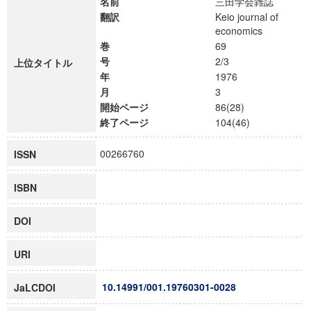
名前
三田学会雑誌
翻訳
Keio journal of
economics
巻
69
号
2/3
上位タイトル
年
1976
月
3
開始ページ
86(28)
終了ページ
104(46)
00266760
ISSN
ISBN
DOI
URI
10.14991/001.19760301-0028
JaLCDOI