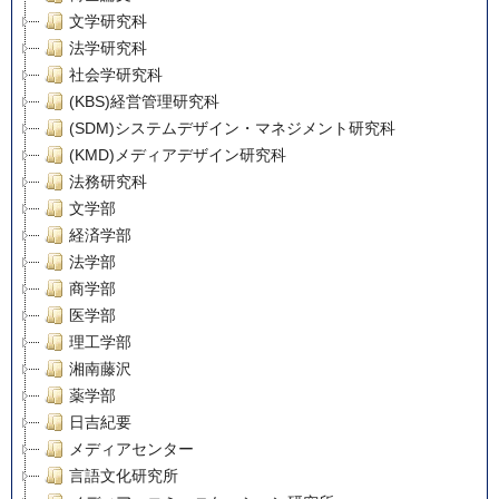
文学研究科
法学研究科
社会学研究科
(KBS)経営管理研究科
(SDM)システムデザイン・マネジメント研究科
(KMD)メディアデザイン研究科
法務研究科
文学部
経済学部
法学部
商学部
医学部
理工学部
湘南藤沢
薬学部
日吉紀要
メディアセンター
言語文化研究所