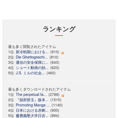
ランキング
最も多く閲覧されたアイテム
1位
新冷戦期における...
(910)
2位
Die Ghettogeschi...
(810)
3位
通信の安全保障に...
(643)
4位
ショート動画の効...
(623)
5位
J.S. ミルの社会...
(460)
最も多くダウンロードされたアイテム
1位
The perpetual fa...
(2788)
2位
『韻府群玉』版本...
(1515)
3位
Promoting Manga ...
(1140)
4位
日本における赤痢...
(900)
5位
慶應義塾大学日吉...
(894)