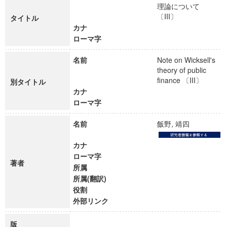
理論について
〔III〕
タイトル
カナ
ローマ字
名前
Note on Wicksell's
theory of public
finance 〔III〕
別タイトル
カナ
ローマ字
名前
飯野, 靖四
カナ
ローマ字
著者
所属
所属(翻訳)
役割
外部リンク
版