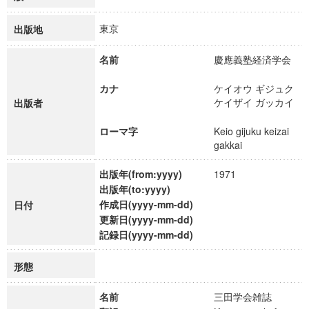
東京
出版地
名前
慶應義塾経済学会
カナ
ケイオウ ギジュク
ケイザイ ガッカイ
出版者
ローマ字
Keio gijuku keizai
gakkai
出版年(from:yyyy)
1971
出版年(to:yyyy)
作成日(yyyy-mm-dd)
日付
更新日(yyyy-mm-dd)
記録日(yyyy-mm-dd)
形態
名前
三田学会雑誌