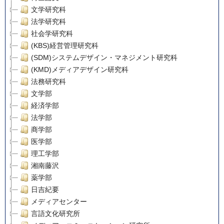
文学研究科
法学研究科
社会学研究科
(KBS)経営管理研究科
(SDM)システムデザイン・マネジメント研究科
(KMD)メディアデザイン研究科
法務研究科
文学部
経済学部
法学部
商学部
医学部
理工学部
湘南藤沢
薬学部
日吉紀要
メディアセンター
言語文化研究所