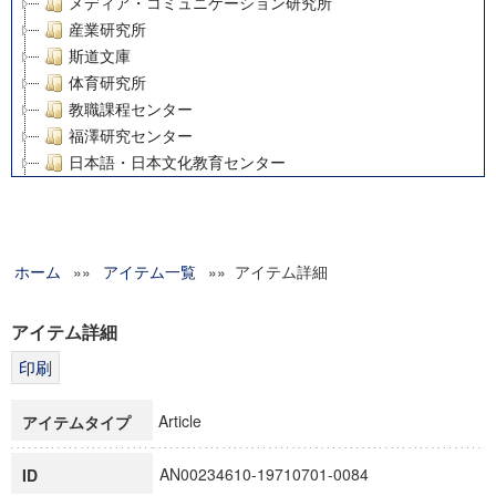
メディア・コミュニケーション研究所
産業研究所
斯道文庫
体育研究所
教職課程センター
福澤研究センター
日本語・日本文化教育センター
アート・センター
外国語教育研究センター
デジタルメディア・コンテンツ統合研究センター
ホーム
»»
グローバルリサーチインスティテュート
アイテム一覧
»» アイテム詳細
塾内助成報告書
科学研究費補助金研究成果報告書
アイテム詳細
21世紀COEプログラム
慶應義塾大学グローバルCOEプログラム市民社会ガバナンス
慶應義塾大学グローバルCOEプログラム論理と感性の先端的
Article
アイテムタイプ
博士課程教育リーディングプログラム「超成熟社会発展のサ
学術雑誌掲載論文等(8)
AN00234610-19710701-0084
ID
その他