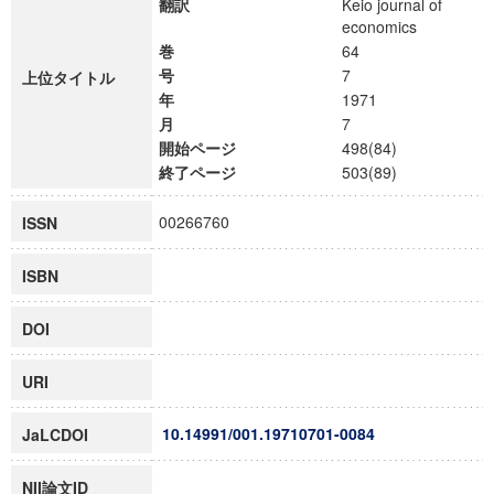
翻訳
Keio journal of
economics
巻
64
号
7
上位タイトル
年
1971
月
7
開始ページ
498(84)
終了ページ
503(89)
00266760
ISSN
ISBN
DOI
URI
10.14991/001.19710701-0084
JaLCDOI
NII論文ID