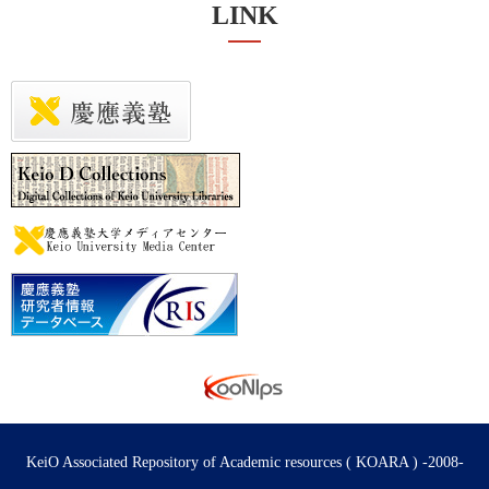
LINK
KeiO Associated Repository of Academic resources ( KOARA ) -2008-