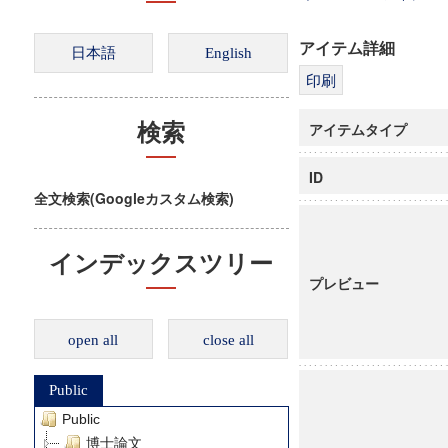
アイテム詳細
アイテムタイプ
検索
ID
全文検索(Googleカスタム検索)
インデックスツリー
プレビュー
open all
close all
Public
Public
博士論文