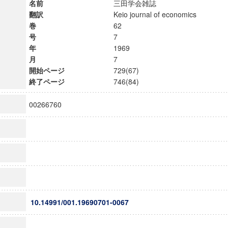
名前
三田学会雑誌
翻訳
Keio journal of economics
巻
62
号
7
年
1969
月
7
開始ページ
729(67)
終了ページ
746(84)
00266760
10.14991/001.19690701-0067