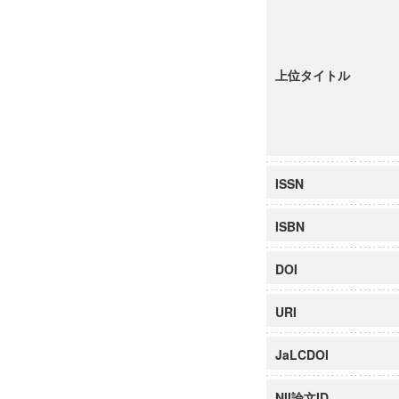
上位タイトル
ISSN
ISBN
DOI
URI
JaLCDOI
NII論文ID