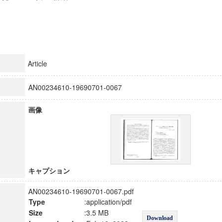
Article
AN00234610-19690701-0067
画像
キャプション
AN00234610-19690701-0067.pdf
Type
:application/pdf
Size
:3.5 MB
Download