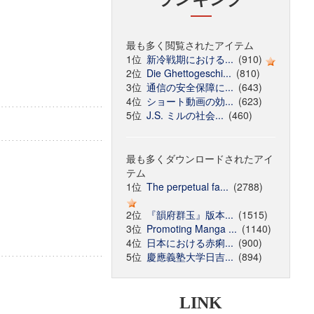
最も多く閲覧されたアイテム
1位
新冷戦期における...
(910)
2位
Die Ghettogeschi...
(810)
3位
通信の安全保障に...
(643)
4位
ショート動画の効...
(623)
5位
J.S. ミルの社会...
(460)
最も多くダウンロードされたアイ
テム
1位
The perpetual fa...
(2788)
2位
『韻府群玉』版本...
(1515)
3位
Promoting Manga ...
(1140)
4位
日本における赤痢...
(900)
5位
慶應義塾大学日吉...
(894)
LINK