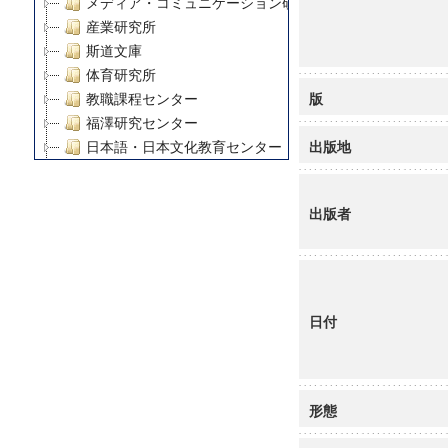
メディア・コミュニケーション研究所
産業研究所
斯道文庫
体育研究所
版
教職課程センター
福澤研究センター
出版地
日本語・日本文化教育センター
アート・センター
外国語教育研究センター
出版者
デジタルメディア・コンテンツ統合研究センター
グローバルリサーチインスティテュート
塾内助成報告書
科学研究費補助金研究成果報告書
21世紀COEプログラム
日付
慶應義塾大学グローバルCOEプログラム市民社会ガバナ
慶應義塾大学グローバルCOEプログラム論理と感性の先
博士課程教育リーディングプログラム「超成熟社会発展
形態
学術雑誌掲載論文等(8)
その他