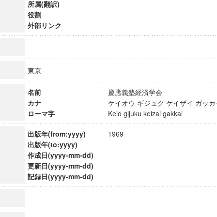
所属(翻訳)
役割
外部リンク
東京
名前
慶應義塾経済学会
カナ
ケイオウ ギジュク ケイザイ ガ
ローマ字
Keio gijuku keizai gakkai
出版年(from:yyyy)
1969
出版年(to:yyyy)
作成日(yyyy-mm-dd)
ンス教育研究センター
更新日(yyyy-mm-dd)
記録日(yyyy-mm-dd)
端的教育研究拠点
のサイエンス」