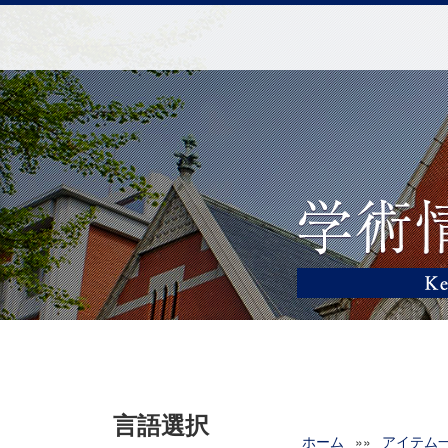
言語選択
ホーム
»»
アイテム