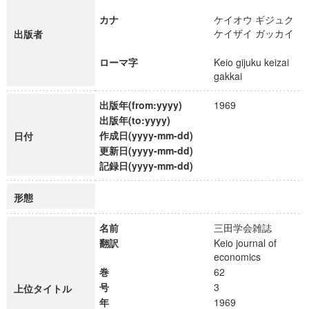
カナ
ケイオウ ギジュク
ケイザイ ガッカイ
出版者
ローマ字
Keio gijuku keizai
gakkai
出版年(from:yyyy)
1969
出版年(to:yyyy)
作成日(yyyy-mm-dd)
日付
更新日(yyyy-mm-dd)
記録日(yyyy-mm-dd)
形態
名前
三田学会雑誌
翻訳
Keio journal of
economics
巻
62
号
3
上位タイトル
年
1969