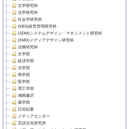
文学研究科
法学研究科
社会学研究科
(KBS)経営管理研究科
(SDM)システムデザイン・マネジメント研究科
(KMD)メディアデザイン研究科
法務研究科
文学部
経済学部
法学部
商学部
医学部
理工学部
湘南藤沢
薬学部
日吉紀要
メディアセンター
言語文化研究所