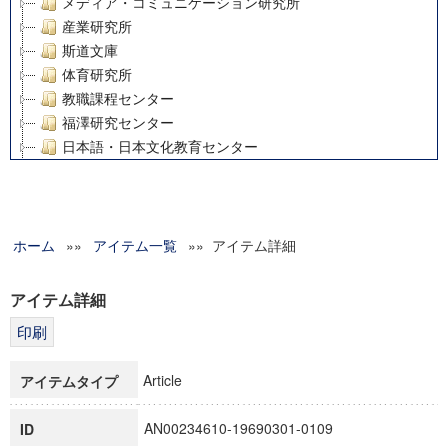
メディア・コミュニケーション研究所
産業研究所
斯道文庫
体育研究所
教職課程センター
福澤研究センター
日本語・日本文化教育センター
アート・センター
外国語教育研究センター
デジタルメディア・コンテンツ統合研究センター
ホーム
»»
グローバルリサーチインスティテュート
アイテム一覧
»» アイテム詳細
塾内助成報告書
科学研究費補助金研究成果報告書
アイテム詳細
21世紀COEプログラム
慶應義塾大学グローバルCOEプログラム市民社会ガバナンス
慶應義塾大学グローバルCOEプログラム論理と感性の先端的
Article
アイテムタイプ
博士課程教育リーディングプログラム「超成熟社会発展のサ
学術雑誌掲載論文等(8)
AN00234610-19690301-0109
ID
その他