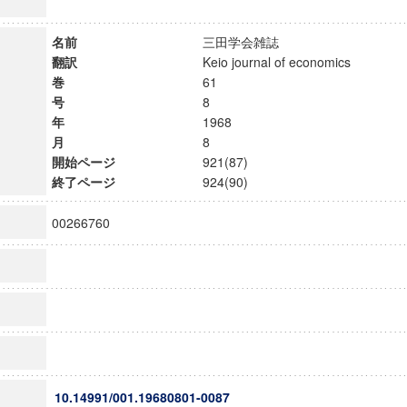
名前
三田学会雑誌
翻訳
Keio journal of economics
巻
61
号
8
年
1968
月
8
開始ページ
921(87)
終了ページ
924(90)
00266760
10.14991/001.19680801-0087