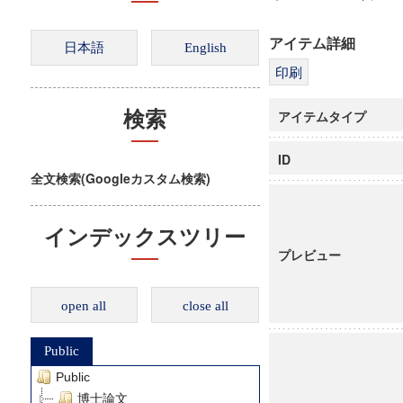
アイテム詳細
アイテムタイプ
検索
ID
全文検索(Googleカスタム検索)
インデックスツリー
プレビュー
open all
close all
Public
Public
博士論文