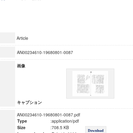
Article
AN00234610-19680801-0087
画像
キャプション
AN00234610-19680801-0087.pdf
Type
:application/pdf
Size
:708.5 KB
Download