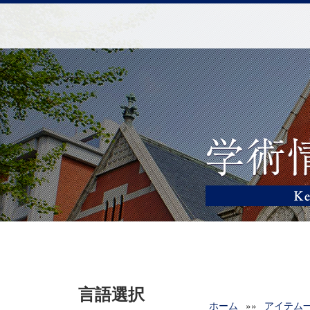
言語選択
ホーム
»»
アイテム