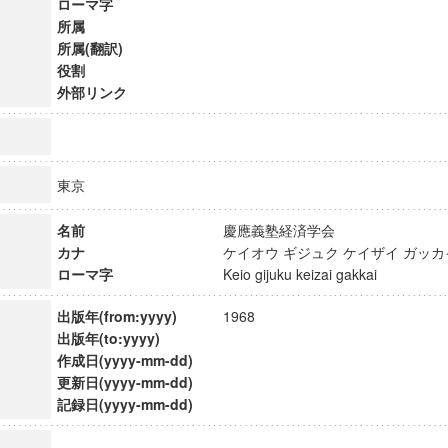
ローマ字
所属
所属(翻訳)
役割
外部リンク
東京
名前
慶應義塾経済学会
カナ
ケイオウ ギジュク ケイザイ ガ
ローマ字
Keio gijuku keizai gakkai
出版年(from:yyyy)
1968
出版年(to:yyyy)
ンス教育研究センター
作成日(yyyy-mm-dd)
端的教育研究拠点
更新日(yyyy-mm-dd)
のサイエンス」
記録日(yyyy-mm-dd)