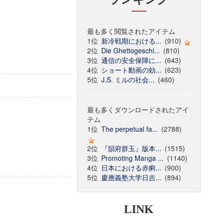
最も多く閲覧されたアイテム
1位
新冷戦期における...
(910)
2位
Die Ghettogeschi...
(810)
3位
通信の安全保障に...
(643)
4位
ショート動画の効...
(623)
5位
J.S. ミルの社会...
(460)
最も多くダウンロードされたアイ
テム
1位
The perpetual fa...
(2788)
2位
『韻府群玉』版本...
(1515)
3位
Promoting Manga ...
(1140)
4位
日本における赤痢...
(900)
5位
慶應義塾大学日吉...
(894)
LINK