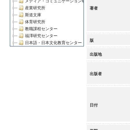
メディア・コミュニケーション研究所
著者
産業研究所
斯道文庫
体育研究所
教職課程センター
福澤研究センター
版
日本語・日本文化教育センター
アート・センター
出版地
外国語教育研究センター
デジタルメディア・コンテンツ統合研究センター
グローバルリサーチインスティテュート
出版者
塾内助成報告書
科学研究費補助金研究成果報告書
21世紀COEプログラム
慶應義塾大学グローバルCOEプログラム市民社会ガバナ
日付
慶應義塾大学グローバルCOEプログラム論理と感性の先
博士課程教育リーディングプログラム「超成熟社会発展
学術雑誌掲載論文等(8)
その他