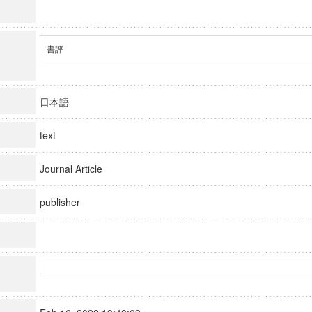
書評
日本語
text
Journal Article
publisher