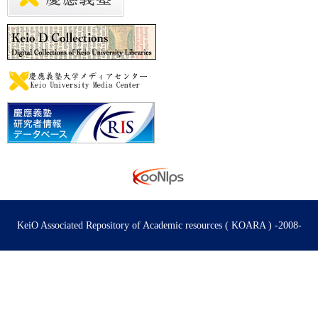
KeiO Associated Repository of Academic resources ( KOARA ) -2008-