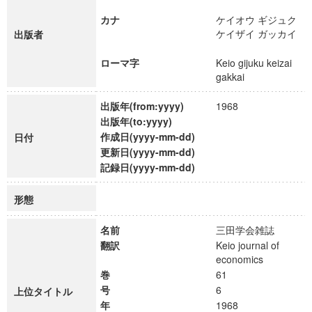
カナ
ケイオウ ギジュク
ケイザイ ガッカイ
出版者
ローマ字
Keio gijuku keizai
gakkai
出版年(from:yyyy)
1968
出版年(to:yyyy)
作成日(yyyy-mm-dd)
日付
更新日(yyyy-mm-dd)
記録日(yyyy-mm-dd)
形態
名前
三田学会雑誌
翻訳
Keio journal of
economics
巻
61
号
6
上位タイトル
年
1968