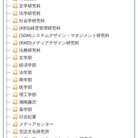
文学研究科
法学研究科
社会学研究科
(KBS)経営管理研究科
(SDM)システムデザイン・マネジメント研究科
(KMD)メディアデザイン研究科
法務研究科
文学部
経済学部
法学部
商学部
医学部
理工学部
湘南藤沢
薬学部
日吉紀要
メディアセンター
言語文化研究所