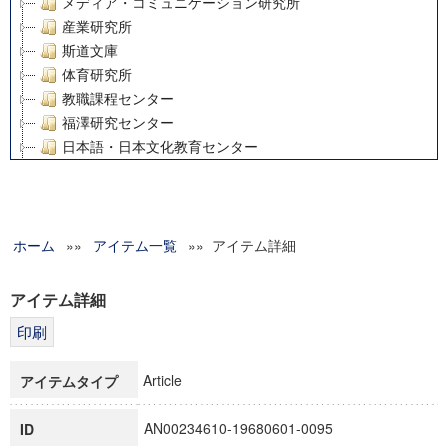
メディア・コミュニケーション研究所
産業研究所
斯道文庫
体育研究所
教職課程センター
福澤研究センター
日本語・日本文化教育センター
アート・センター
外国語教育研究センター
デジタルメディア・コンテンツ統合研究センター
ホーム
»»
グローバルリサーチインスティテュート
アイテム一覧
»» アイテム詳細
塾内助成報告書
科学研究費補助金研究成果報告書
アイテム詳細
21世紀COEプログラム
慶應義塾大学グローバルCOEプログラム市民社会ガバナンス
慶應義塾大学グローバルCOEプログラム論理と感性の先端的
Article
アイテムタイプ
博士課程教育リーディングプログラム「超成熟社会発展のサ
学術雑誌掲載論文等(8)
AN00234610-19680601-0095
ID
その他