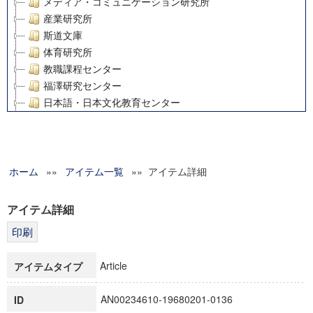
メディア・コミュニケーション研究所
産業研究所
斯道文庫
体育研究所
教職課程センター
福澤研究センター
日本語・日本文化教育センター
アート・センター
外国語教育研究センター
デジタルメディア・コンテンツ統合研究センター
ホーム
»»
グローバルリサーチインスティテュート
アイテム一覧
»» アイテム詳細
塾内助成報告書
科学研究費補助金研究成果報告書
アイテム詳細
21世紀COEプログラム
慶應義塾大学グローバルCOEプログラム市民社会ガバナンス
慶應義塾大学グローバルCOEプログラム論理と感性の先端的
Article
アイテムタイプ
博士課程教育リーディングプログラム「超成熟社会発展のサ
学術雑誌掲載論文等(8)
AN00234610-19680201-0136
ID
その他