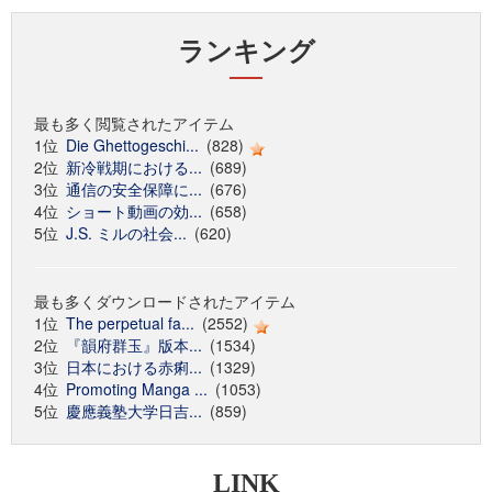
ランキング
最も多く閲覧されたアイテム
1位
Die Ghettogeschi...
(828)
2位
新冷戦期における...
(689)
3位
通信の安全保障に...
(676)
4位
ショート動画の効...
(658)
5位
J.S. ミルの社会...
(620)
最も多くダウンロードされたアイテム
1位
The perpetual fa...
(2552)
2位
『韻府群玉』版本...
(1534)
3位
日本における赤痢...
(1329)
4位
Promoting Manga ...
(1053)
5位
慶應義塾大学日吉...
(859)
LINK