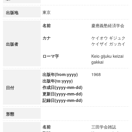
東京
出版地
名前
慶應義塾経済学会
カナ
ケイオウ ギジュク
ケイザイ ガッカイ
出版者
ローマ字
Keio gijuku keizai
gakkai
出版年(from:yyyy)
1968
出版年(to:yyyy)
作成日(yyyy-mm-dd)
日付
更新日(yyyy-mm-dd)
記録日(yyyy-mm-dd)
形態
名前
三田学会雑誌