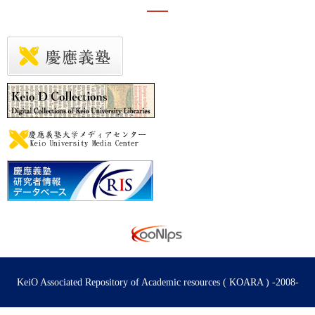
KeiO Associated Repository of Academic resources ( KOARA ) -2008-