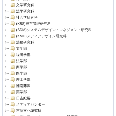
文学研究科
法学研究科
社会学研究科
(KBS)経営管理研究科
(SDM)システムデザイン・マネジメント研究科
(KMD)メディアデザイン研究科
法務研究科
文学部
経済学部
法学部
商学部
医学部
理工学部
湘南藤沢
薬学部
日吉紀要
メディアセンター
言語文化研究所