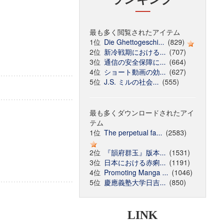
最も多く閲覧されたアイテム
1位
Die Ghettogeschi...
(829)
2位
新冷戦期における...
(707)
3位
通信の安全保障に...
(664)
4位
ショート動画の効...
(627)
5位
J.S. ミルの社会...
(555)
最も多くダウンロードされたアイ
テム
1位
The perpetual fa...
(2583)
2位
『韻府群玉』版本...
(1531)
3位
日本における赤痢...
(1191)
4位
Promoting Manga ...
(1046)
5位
慶應義塾大学日吉...
(850)
LINK