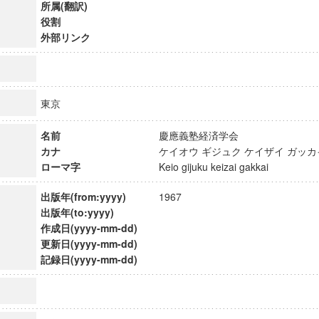
所属(翻訳)
役割
外部リンク
東京
名前
慶應義塾経済学会
カナ
ケイオウ ギジュク ケイザイ ガ
ローマ字
Keio gijuku keizai gakkai
出版年(from:yyyy)
1967
出版年(to:yyyy)
作成日(yyyy-mm-dd)
ンス教育研究センター
更新日(yyyy-mm-dd)
記録日(yyyy-mm-dd)
端的教育研究拠点
のサイエンス」