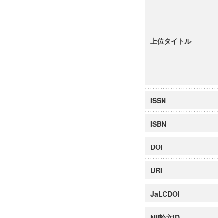
上位タイトル
ISSN
ISBN
DOI
URI
JaLCDOI
NII論文ID