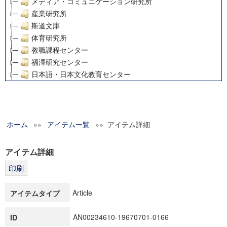
メディア・コミュニケーション研究所
産業研究所
斯道文庫
体育研究所
教職課程センター
福澤研究センター
日本語・日本文化教育センター
アート・センター
外国語教育研究センター
デジタルメディア・コンテンツ統合研究センター
ホーム
»»
グローバルリサーチインスティテュート
アイテム一覧
»» アイテム詳細
塾内助成報告書
科学研究費補助金研究成果報告書
アイテム詳細
21世紀COEプログラム
慶應義塾大学グローバルCOEプログラム市民社会ガバナンス
慶應義塾大学グローバルCOEプログラム論理と感性の先端的
Article
アイテムタイプ
博士課程教育リーディングプログラム「超成熟社会発展のサ
学術雑誌掲載論文等(8)
AN00234610-19670701-0166
ID
その他