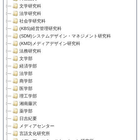
文学研究科
法学研究科
社会学研究科
(KBS)経営管理研究科
(SDM)システムデザイン・マネジメント研究科
(KMD)メディアデザイン研究科
法務研究科
文学部
経済学部
法学部
商学部
医学部
理工学部
湘南藤沢
薬学部
日吉紀要
メディアセンター
言語文化研究所