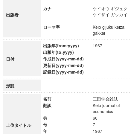
カナ
ケイオウ ギジュク
ケイザイ ガッカイ
出版者
ローマ字
Keio gijuku keizai
gakkai
出版年(from:yyyy)
1967
出版年(to:yyyy)
作成日(yyyy-mm-dd)
日付
更新日(yyyy-mm-dd)
記録日(yyyy-mm-dd)
形態
名前
三田学会雑誌
翻訳
Keio journal of
economics
巻
60
号
7
上位タイトル
年
1967