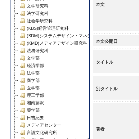
本文
文学研究科
法学研究科
社会学研究科
(KBS)経営管理研究科
(SDM)システムデザイン・マネジメント研究科
本文公開日
(KMD)メディアデザイン研究科
法務研究科
文学部
タイトル
経済学部
法学部
商学部
医学部
別タイトル
理工学部
湘南藤沢
薬学部
日吉紀要
メディアセンター
著者
言語文化研究所