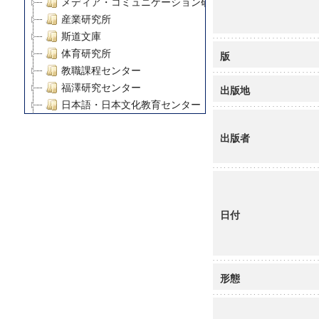
メディア・コミュニケーション研究所
産業研究所
斯道文庫
体育研究所
版
教職課程センター
福澤研究センター
出版地
日本語・日本文化教育センター
アート・センター
出版者
外国語教育研究センター
デジタルメディア・コンテンツ統合研究センター
グローバルリサーチインスティテュート
塾内助成報告書
科学研究費補助金研究成果報告書
日付
21世紀COEプログラム
慶應義塾大学グローバルCOEプログラム市民社会ガバナ
慶應義塾大学グローバルCOEプログラム論理と感性の先
博士課程教育リーディングプログラム「超成熟社会発展
形態
学術雑誌掲載論文等(8)
その他