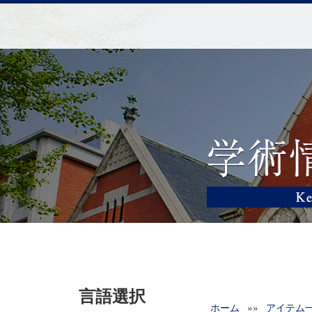
言語選択
ホーム
»»
アイテム