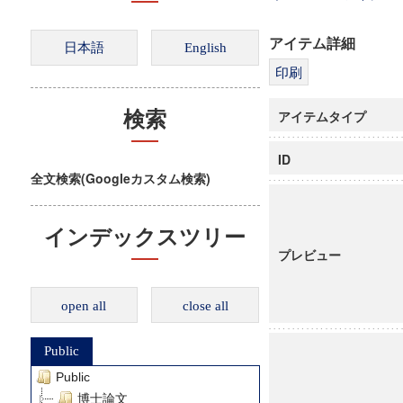
アイテム詳細
アイテムタイプ
検索
ID
全文検索(Googleカスタム検索)
インデックスツリー
プレビュー
open all
close all
Public
Public
博士論文