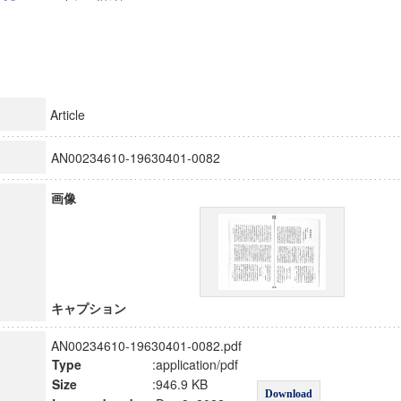
Article
AN00234610-19630401-0082
画像
キャプション
AN00234610-19630401-0082.pdf
Type
:application/pdf
Size
:946.9 KB
Download