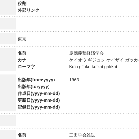
役割
外部リンク
東京
名前
慶應義塾経済学会
カナ
ケイオウ ギジュク ケイザイ ガ
ローマ字
Keio gijuku keizai gakkai
出版年(from:yyyy)
1963
出版年(to:yyyy)
作成日(yyyy-mm-dd)
更新日(yyyy-mm-dd)
ンス教育研究センター
記録日(yyyy-mm-dd)
端的教育研究拠点
のサイエンス」
名前
三田学会雑誌