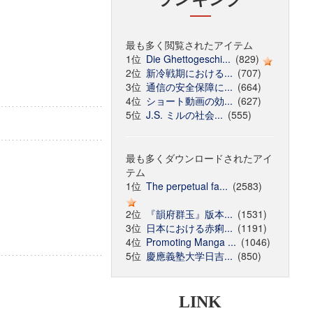
最も多く閲覧されたアイテム
1位
Die Ghettogeschi...
(829)
2位
新冷戦期における...
(707)
3位
通信の安全保障に...
(664)
4位
ショート動画の効...
(627)
5位
J.S. ミルの社会...
(555)
最も多くダウンロードされたアイ
テム
1位
The perpetual fa...
(2583)
2位
『韻府群玉』版本...
(1531)
3位
日本における赤痢...
(1191)
4位
Promoting Manga ...
(1046)
5位
慶應義塾大学日吉...
(850)
LINK