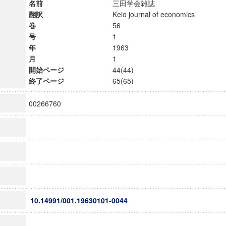
名前
三田学会雑誌
翻訳
Keio journal of economics
巻
56
号
1
年
1963
月
1
開始ページ
44(44)
終了ページ
65(65)
00266760
10.14991/001.19630101-0044