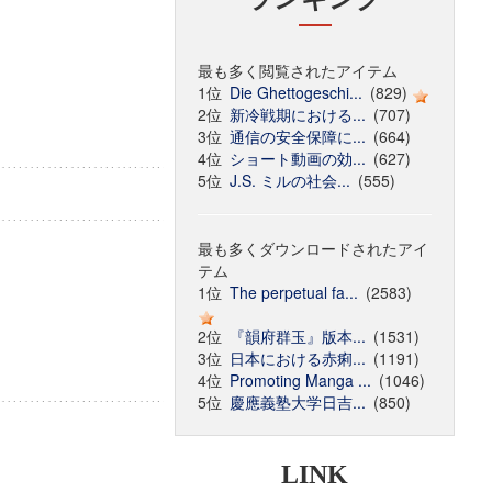
最も多く閲覧されたアイテム
1位
Die Ghettogeschi...
(829)
2位
新冷戦期における...
(707)
3位
通信の安全保障に...
(664)
4位
ショート動画の効...
(627)
5位
J.S. ミルの社会...
(555)
最も多くダウンロードされたアイ
テム
1位
The perpetual fa...
(2583)
2位
『韻府群玉』版本...
(1531)
3位
日本における赤痢...
(1191)
4位
Promoting Manga ...
(1046)
5位
慶應義塾大学日吉...
(850)
LINK