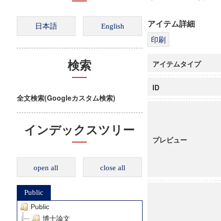
アイテム詳細
アイテムタイプ
検索
ID
全文検索(Googleカスタム検索)
インデックスツリー
プレビュー
open all
close all
Public
Public
博士論文