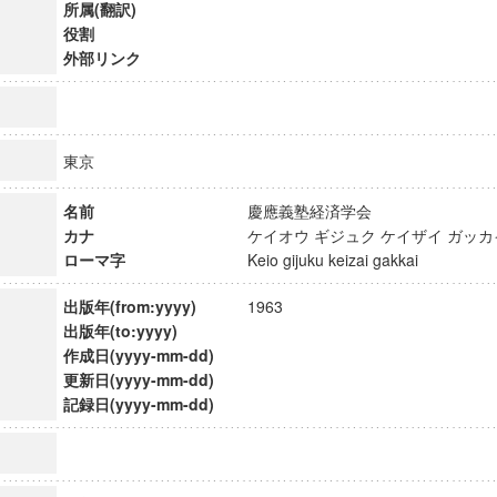
所属(翻訳)
役割
外部リンク
東京
名前
慶應義塾経済学会
カナ
ケイオウ ギジュク ケイザイ ガ
ローマ字
Keio gijuku keizai gakkai
出版年(from:yyyy)
1963
出版年(to:yyyy)
作成日(yyyy-mm-dd)
ンス教育研究センター
更新日(yyyy-mm-dd)
記録日(yyyy-mm-dd)
端的教育研究拠点
のサイエンス」