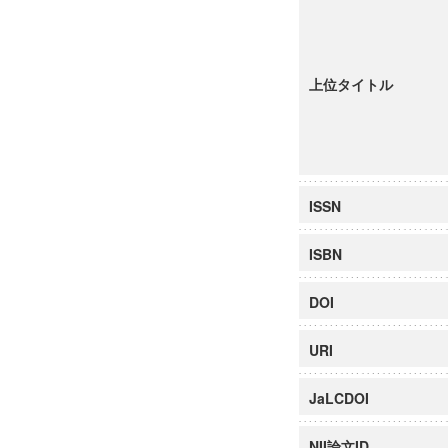
上位タイトル
ISSN
ISBN
DOI
URI
JaLCDOI
NII論文ID