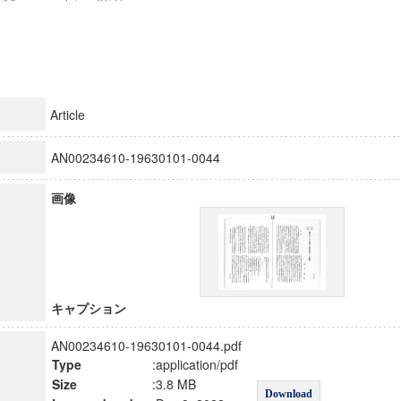
Article
AN00234610-19630101-0044
画像
キャプション
AN00234610-19630101-0044.pdf
Type
:application/pdf
Size
:3.8 MB
Download