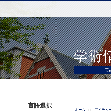
言語選択
ホーム
»»
アイテム