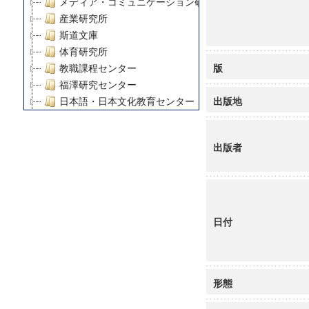
メディア・コミュニケーション研究所
産業研究所
斯道文庫
体育研究所
版
教職課程センター
福澤研究センター
出版地
日本語・日本文化教育センター
アート・センター
外国語教育研究センター
出版者
デジタルメディア・コンテンツ統合研究センター
グローバルリサーチインスティテュート
塾内助成報告書
科学研究費補助金研究成果報告書
21世紀COEプログラム
日付
慶應義塾大学グローバルCOEプログラム市民社会ガバナ
慶應義塾大学グローバルCOEプログラム論理と感性の先
博士課程教育リーディングプログラム「超成熟社会発展
形態
学術雑誌掲載論文等(8)
その他