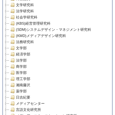
文学研究科
法学研究科
社会学研究科
(KBS)経営管理研究科
(SDM)システムデザイン・マネジメント研究科
(KMD)メディアデザイン研究科
法務研究科
文学部
経済学部
法学部
商学部
医学部
理工学部
湘南藤沢
薬学部
日吉紀要
メディアセンター
言語文化研究所