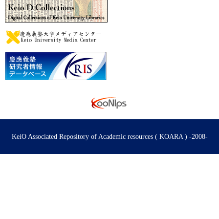
KeiO Associated Repository of Academic resources ( KOARA ) -2008-