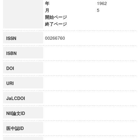
年
1962
月
5
開始ページ
終了ページ
00266760
ISSN
ISBN
DOI
URI
JaLCDOI
NII論文ID
医中誌ID