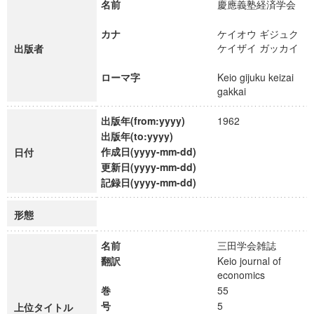
名前
慶應義塾経済学会
カナ
ケイオウ ギジュク
ケイザイ ガッカイ
出版者
ローマ字
Keio gijuku keizai
gakkai
出版年(from:yyyy)
1962
出版年(to:yyyy)
作成日(yyyy-mm-dd)
日付
更新日(yyyy-mm-dd)
記録日(yyyy-mm-dd)
形態
名前
三田学会雑誌
翻訳
Keio journal of
economics
巻
55
号
5
上位タイトル