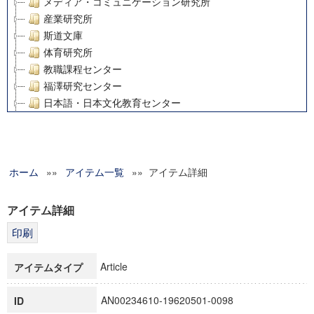
メディア・コミュニケーション研究所
産業研究所
斯道文庫
体育研究所
教職課程センター
福澤研究センター
日本語・日本文化教育センター
アート・センター
外国語教育研究センター
デジタルメディア・コンテンツ統合研究センター
ホーム
»»
グローバルリサーチインスティテュート
アイテム一覧
»» アイテム詳細
塾内助成報告書
科学研究費補助金研究成果報告書
アイテム詳細
21世紀COEプログラム
慶應義塾大学グローバルCOEプログラム市民社会ガバナンス
慶應義塾大学グローバルCOEプログラム論理と感性の先端的
Article
アイテムタイプ
博士課程教育リーディングプログラム「超成熟社会発展のサ
学術雑誌掲載論文等(8)
AN00234610-19620501-0098
ID
その他