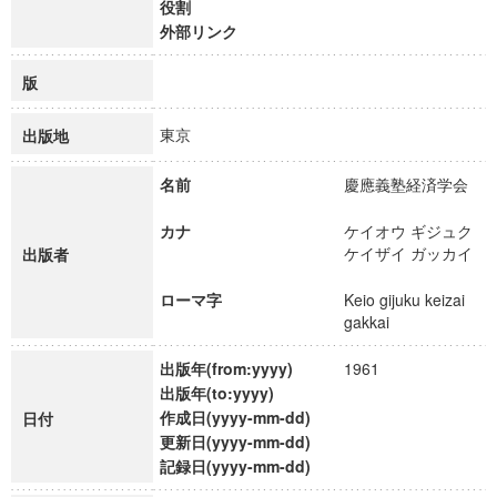
役割
外部リンク
版
東京
出版地
名前
慶應義塾経済学会
カナ
ケイオウ ギジュク
ケイザイ ガッカイ
出版者
ローマ字
Keio gijuku keizai
gakkai
出版年(from:yyyy)
1961
出版年(to:yyyy)
作成日(yyyy-mm-dd)
日付
更新日(yyyy-mm-dd)
記録日(yyyy-mm-dd)