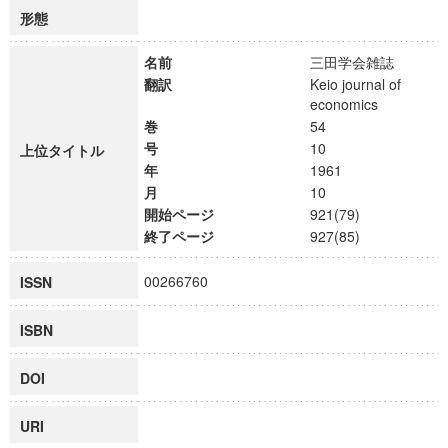
形態
名前
三田学会雑誌
翻訳
Keio journal of
economics
巻
54
号
10
上位タイトル
年
1961
月
10
開始ページ
921(79)
終了ページ
927(85)
00266760
ISSN
ISBN
DOI
URI