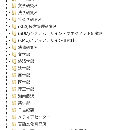
文学研究科
法学研究科
社会学研究科
(KBS)経営管理研究科
(SDM)システムデザイン・マネジメント研究科
(KMD)メディアデザイン研究科
法務研究科
文学部
経済学部
法学部
商学部
医学部
理工学部
湘南藤沢
薬学部
日吉紀要
メディアセンター
言語文化研究所