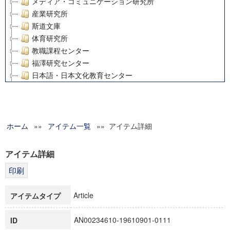
メディア・コミュニケーション研究所
産業研究所
斯道文庫
体育研究所
教職課程センター
福澤研究センター
日本語・日本文化教育センター
アート・センター
外国語教育研究センター
デジタルメディア・コンテンツ統合研究センター
ホーム
»»
グローバルリサーチインスティテュート
アイテム一覧
»» アイテム詳細
塾内助成報告書
科学研究費補助金研究成果報告書
アイテム詳細
21世紀COEプログラム
慶應義塾大学グローバルCOEプログラム市民社会ガバナンス
慶應義塾大学グローバルCOEプログラム論理と感性の先端的
Article
アイテムタイプ
博士課程教育リーディングプログラム「超成熟社会発展のサ
学術雑誌掲載論文等(8)
AN00234610-19610901-0111
ID
その他