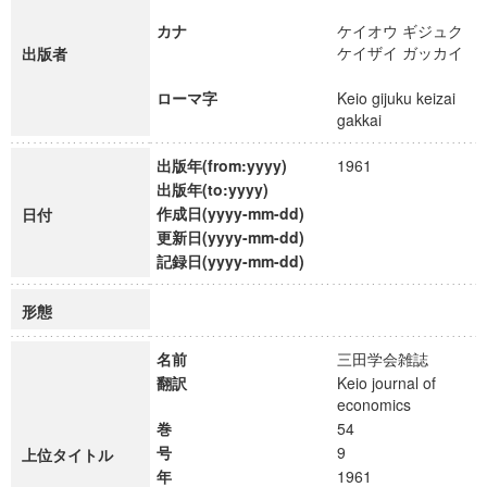
カナ
ケイオウ ギジュク
ケイザイ ガッカイ
出版者
ローマ字
Keio gijuku keizai
gakkai
出版年(from:yyyy)
1961
出版年(to:yyyy)
作成日(yyyy-mm-dd)
日付
更新日(yyyy-mm-dd)
記録日(yyyy-mm-dd)
形態
名前
三田学会雑誌
翻訳
Keio journal of
economics
巻
54
号
9
上位タイトル
年
1961