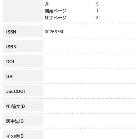
月
9
開始ページ
1
終了ページ
3
00266760
ISSN
ISBN
DOI
URI
JaLCDOI
NII論文ID
医中誌ID
その他ID