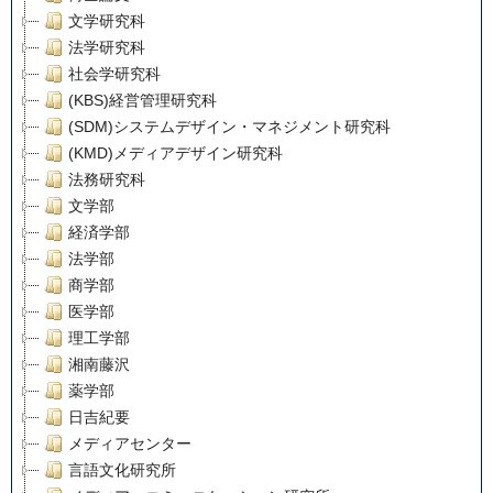
文学研究科
法学研究科
社会学研究科
(KBS)経営管理研究科
(SDM)システムデザイン・マネジメント研究科
(KMD)メディアデザイン研究科
法務研究科
文学部
経済学部
法学部
商学部
医学部
理工学部
湘南藤沢
薬学部
日吉紀要
メディアセンター
言語文化研究所