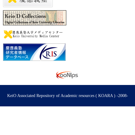
KeiO Associated Repository of Academic resources ( KOARA ) -2008-