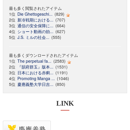
最も多く閲覧されたアイテム
1位
Die Ghettogeschi...
(829)
2位
新冷戦期における...
(707)
3位
通信の安全保障に...
(664)
4位
ショート動画の効...
(627)
5位
J.S. ミルの社会...
(555)
最も多くダウンロードされたアイテム
1位
The perpetual fa...
(2583)
2位
『韻府群玉』版本...
(1531)
3位
日本における赤痢...
(1191)
4位
Promoting Manga ...
(1046)
5位
慶應義塾大学日吉...
(850)
LINK