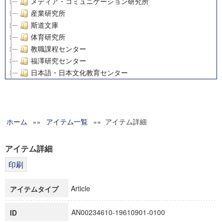
メディア・コミュニケーション研究所
産業研究所
斯道文庫
体育研究所
教職課程センター
福澤研究センター
日本語・日本文化教育センター
アート・センター
外国語教育研究センター
デジタルメディア・コンテンツ統合研究センター
ホーム
»»
グローバルリサーチインスティテュート
アイテム一覧
»» アイテム詳細
塾内助成報告書
科学研究費補助金研究成果報告書
アイテム詳細
21世紀COEプログラム
慶應義塾大学グローバルCOEプログラム市民社会ガバナンス
慶應義塾大学グローバルCOEプログラム論理と感性の先端的
Article
アイテムタイプ
博士課程教育リーディングプログラム「超成熟社会発展のサ
学術雑誌掲載論文等(8)
AN00234610-19610901-0100
ID
その他