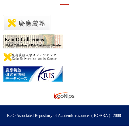
KeiO Associated Repository of Academic resources ( KOARA ) -2008-