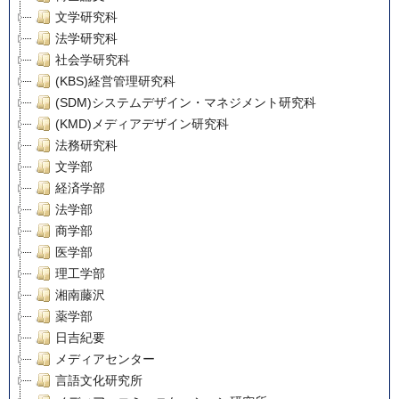
文学研究科
法学研究科
社会学研究科
(KBS)経営管理研究科
(SDM)システムデザイン・マネジメント研究科
(KMD)メディアデザイン研究科
法務研究科
文学部
経済学部
法学部
商学部
医学部
理工学部
湘南藤沢
薬学部
日吉紀要
メディアセンター
言語文化研究所