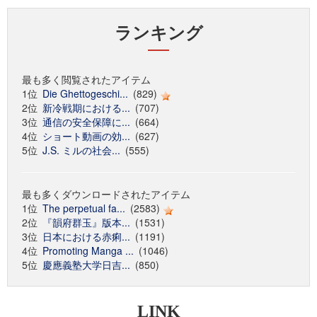
ランキング
最も多く閲覧されたアイテム
1位
Die Ghettogeschi...
(829)
2位
新冷戦期における...
(707)
3位
通信の安全保障に...
(664)
4位
ショート動画の効...
(627)
5位
J.S. ミルの社会...
(555)
最も多くダウンロードされたアイテム
1位
The perpetual fa...
(2583)
2位
『韻府群玉』版本...
(1531)
3位
日本における赤痢...
(1191)
4位
Promoting Manga ...
(1046)
5位
慶應義塾大学日吉...
(850)
LINK