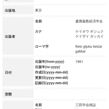
東京
出版地
名前
慶應義塾経済学会
カナ
ケイオウ ギジュク
ケイザイ ガッカイ
出版者
ローマ字
Keio gijuku keizai
gakkai
出版年(from:yyyy)
1961
出版年(to:yyyy)
作成日(yyyy-mm-dd)
日付
更新日(yyyy-mm-dd)
記録日(yyyy-mm-dd)
形態
名前
三田学会雑誌