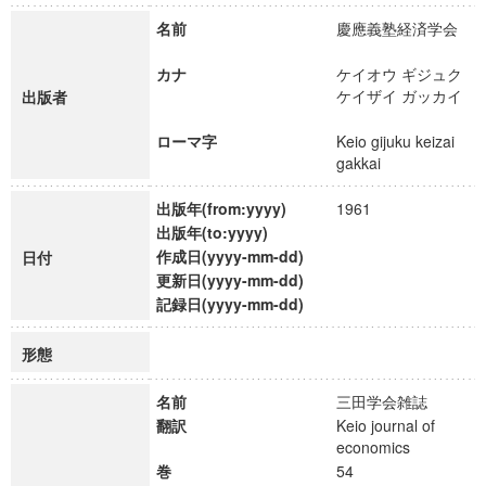
名前
慶應義塾経済学会
カナ
ケイオウ ギジュク
ケイザイ ガッカイ
出版者
ローマ字
Keio gijuku keizai
gakkai
出版年(from:yyyy)
1961
出版年(to:yyyy)
作成日(yyyy-mm-dd)
日付
更新日(yyyy-mm-dd)
記録日(yyyy-mm-dd)
形態
名前
三田学会雑誌
翻訳
Keio journal of
economics
巻
54