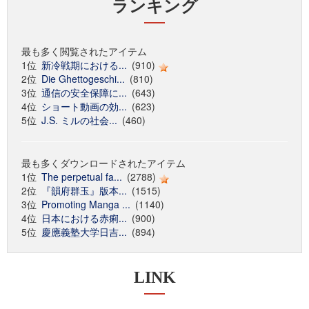
ランキング
最も多く閲覧されたアイテム
1位
新冷戦期における...
(910)
2位
Die Ghettogeschi...
(810)
3位
通信の安全保障に...
(643)
4位
ショート動画の効...
(623)
5位
J.S. ミルの社会...
(460)
最も多くダウンロードされたアイテム
1位
The perpetual fa...
(2788)
2位
『韻府群玉』版本...
(1515)
3位
Promoting Manga ...
(1140)
4位
日本における赤痢...
(900)
5位
慶應義塾大学日吉...
(894)
LINK