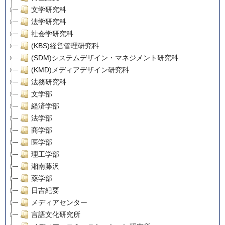
文学研究科
法学研究科
社会学研究科
(KBS)経営管理研究科
(SDM)システムデザイン・マネジメント研究科
(KMD)メディアデザイン研究科
法務研究科
文学部
経済学部
法学部
商学部
医学部
理工学部
湘南藤沢
薬学部
日吉紀要
メディアセンター
言語文化研究所