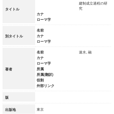
建制成立過程の研
究
タイトル
カナ
ローマ字
名前
カナ
別タイトル
ローマ字
名前
速水, 融
カナ
ローマ字
所属
著者
所属(翻訳)
役割
外部リンク
版
東京
出版地