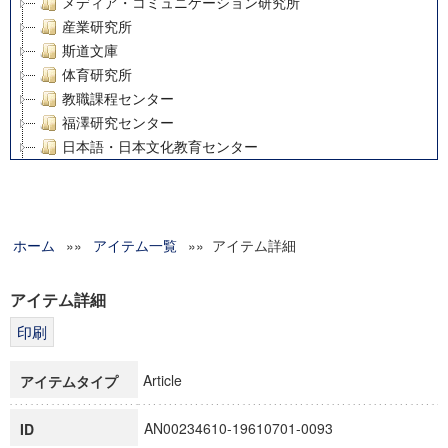
メディア・コミュニケーション研究所
産業研究所
斯道文庫
体育研究所
教職課程センター
福澤研究センター
日本語・日本文化教育センター
アート・センター
外国語教育研究センター
デジタルメディア・コンテンツ統合研究センター
ホーム
»»
グローバルリサーチインスティテュート
アイテム一覧
»» アイテム詳細
塾内助成報告書
科学研究費補助金研究成果報告書
アイテム詳細
21世紀COEプログラム
慶應義塾大学グローバルCOEプログラム市民社会ガバナンス
慶應義塾大学グローバルCOEプログラム論理と感性の先端的
Article
アイテムタイプ
博士課程教育リーディングプログラム「超成熟社会発展のサ
学術雑誌掲載論文等(8)
AN00234610-19610701-0093
ID
その他