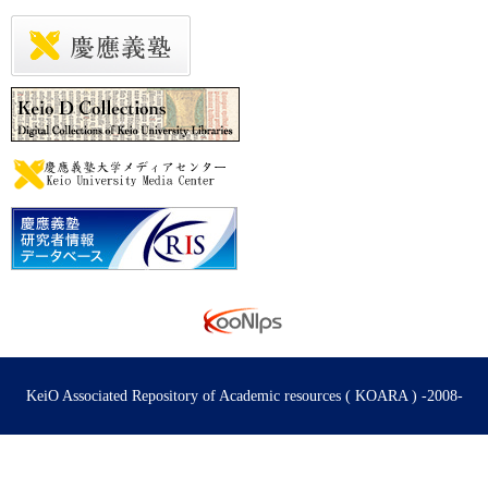
KeiO Associated Repository of Academic resources ( KOARA ) -2008-