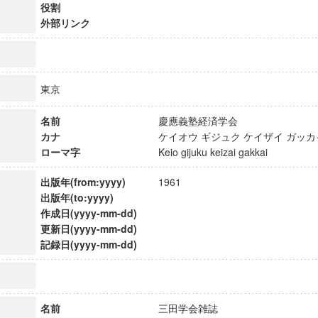
役割
外部リンク
東京
名前
慶應義塾経済学会
カナ
ケイオウ ギジュク ケイザイ ガ
ローマ字
Keio gijuku keizai gakkai
出版年(from:yyyy)
1961
出版年(to:yyyy)
作成日(yyyy-mm-dd)
更新日(yyyy-mm-dd)
ンス教育研究センター
記録日(yyyy-mm-dd)
端的教育研究拠点
のサイエンス」
名前
三田学会雑誌