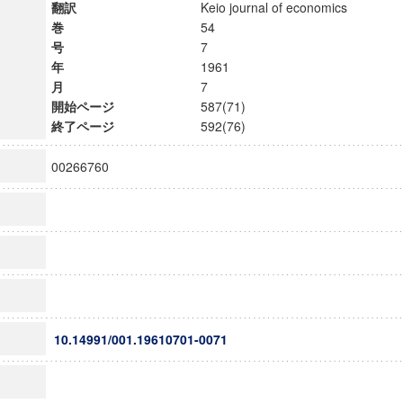
翻訳
Keio journal of economics
巻
54
号
7
年
1961
月
7
開始ページ
587(71)
終了ページ
592(76)
00266760
10.14991/001.19610701-0071