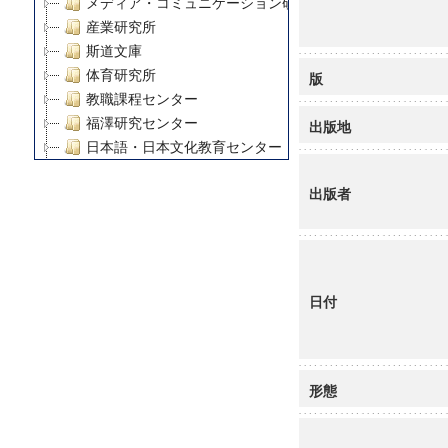
メディア・コミュニケーション研究所
産業研究所
斯道文庫
体育研究所
版
教職課程センター
福澤研究センター
出版地
日本語・日本文化教育センター
アート・センター
出版者
外国語教育研究センター
デジタルメディア・コンテンツ統合研究センター
グローバルリサーチインスティテュート
塾内助成報告書
科学研究費補助金研究成果報告書
日付
21世紀COEプログラム
慶應義塾大学グローバルCOEプログラム市民社会ガバナ
慶應義塾大学グローバルCOEプログラム論理と感性の先
博士課程教育リーディングプログラム「超成熟社会発展
形態
学術雑誌掲載論文等(8)
その他