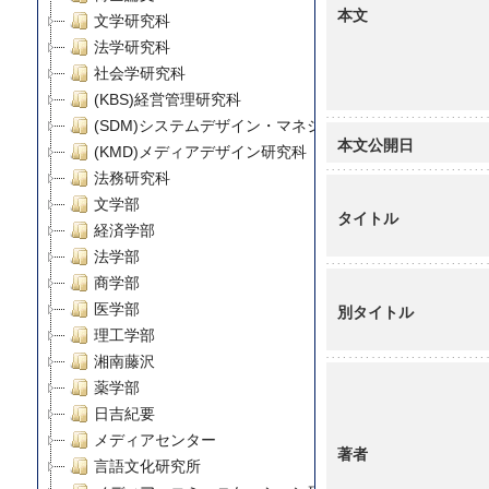
本文
文学研究科
法学研究科
社会学研究科
(KBS)経営管理研究科
(SDM)システムデザイン・マネジメント研究科
本文公開日
(KMD)メディアデザイン研究科
法務研究科
文学部
タイトル
経済学部
法学部
商学部
医学部
別タイトル
理工学部
湘南藤沢
薬学部
日吉紀要
メディアセンター
著者
言語文化研究所