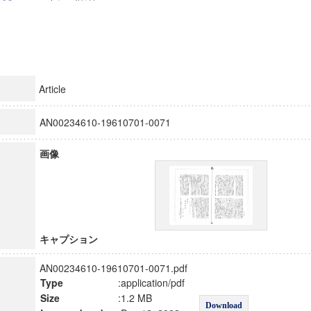
Article
AN00234610-19610701-0071
画像
キャプション
AN00234610-19610701-0071.pdf
Type
:application/pdf
Size
:1.2 MB
Download