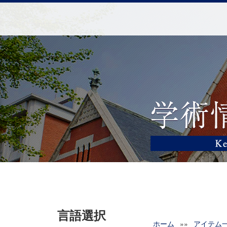
言語選択
ホーム
»»
アイテム