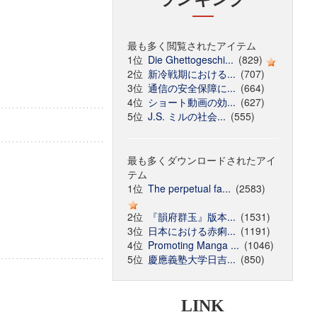
最も多く閲覧されたアイテム
1位
Die Ghettogeschi...
(829)
2位
新冷戦期における...
(707)
3位
通信の安全保障に...
(664)
4位
ショート動画の効...
(627)
5位
J.S. ミルの社会...
(555)
最も多くダウンロードされたアイ
テム
1位
The perpetual fa...
(2583)
2位
『韻府群玉』版本...
(1531)
3位
日本における赤痢...
(1191)
4位
Promoting Manga ...
(1046)
5位
慶應義塾大学日吉...
(850)
LINK