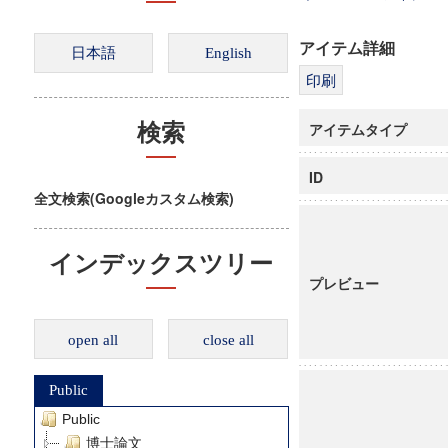
アイテム詳細
アイテムタイプ
検索
ID
全文検索(Googleカスタム検索)
インデックスツリー
プレビュー
open all
close all
Public
Public
博士論文