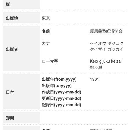
版
東京
出版地
名前
慶應義塾経済学会
カナ
ケイオウ ギジュク
ケイザイ ガッカイ
出版者
ローマ字
Keio gijuku keizai
gakkai
出版年(from:yyyy)
1961
出版年(to:yyyy)
作成日(yyyy-mm-dd)
日付
更新日(yyyy-mm-dd)
記録日(yyyy-mm-dd)
形態