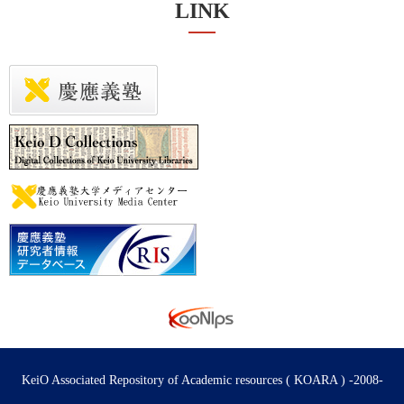
LINK
KeiO Associated Repository of Academic resources ( KOARA ) -2008-