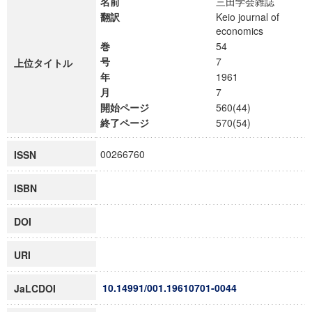
名前
三田学会雑誌
翻訳
Keio journal of
economics
巻
54
号
7
上位タイトル
年
1961
月
7
開始ページ
560(44)
終了ページ
570(54)
00266760
ISSN
ISBN
DOI
URI
10.14991/001.19610701-0044
JaLCDOI