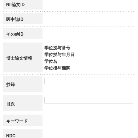
NII論文ID
医中誌ID
その他ID
学位授与番号
学位授与年月日
博士論文情報
学位名
学位授与機関
抄録
目次
キーワード
NDC