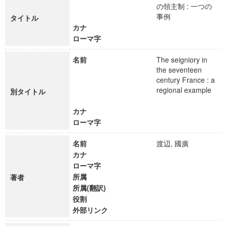
の領主制 : 一つの
事例
タイトル
カナ
ローマ字
名前
The seigniory in
the seventeen
century France : a
regional example
別タイトル
カナ
ローマ字
名前
渡辺, 國廣
カナ
ローマ字
所属
著者
所属(翻訳)
役割
外部リンク