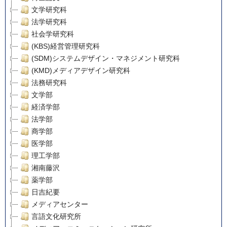
文学研究科
法学研究科
社会学研究科
(KBS)経営管理研究科
(SDM)システムデザイン・マネジメント研究科
(KMD)メディアデザイン研究科
法務研究科
文学部
経済学部
法学部
商学部
医学部
理工学部
湘南藤沢
薬学部
日吉紀要
メディアセンター
言語文化研究所