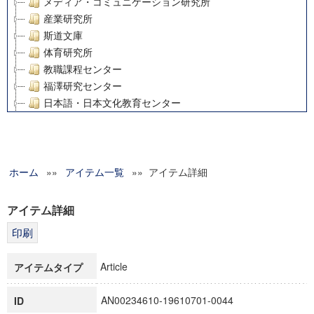
メディア・コミュニケーション研究所
産業研究所
斯道文庫
体育研究所
教職課程センター
福澤研究センター
日本語・日本文化教育センター
アート・センター
外国語教育研究センター
デジタルメディア・コンテンツ統合研究センター
ホーム
»»
グローバルリサーチインスティテュート
アイテム一覧
»» アイテム詳細
塾内助成報告書
科学研究費補助金研究成果報告書
アイテム詳細
21世紀COEプログラム
慶應義塾大学グローバルCOEプログラム市民社会ガバナンス
慶應義塾大学グローバルCOEプログラム論理と感性の先端的
Article
アイテムタイプ
博士課程教育リーディングプログラム「超成熟社会発展のサ
学術雑誌掲載論文等(8)
AN00234610-19610701-0044
ID
その他