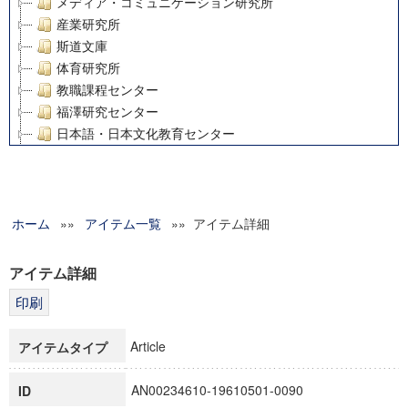
メディア・コミュニケーション研究所
産業研究所
斯道文庫
体育研究所
教職課程センター
福澤研究センター
日本語・日本文化教育センター
アート・センター
外国語教育研究センター
デジタルメディア・コンテンツ統合研究センター
ホーム
»»
グローバルリサーチインスティテュート
アイテム一覧
»» アイテム詳細
塾内助成報告書
科学研究費補助金研究成果報告書
アイテム詳細
21世紀COEプログラム
慶應義塾大学グローバルCOEプログラム市民社会ガバナンス
慶應義塾大学グローバルCOEプログラム論理と感性の先端的
Article
アイテムタイプ
博士課程教育リーディングプログラム「超成熟社会発展のサ
学術雑誌掲載論文等(8)
AN00234610-19610501-0090
ID
その他