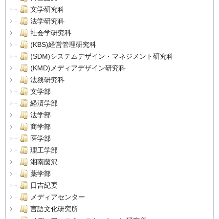
文学研究科
法学研究科
社会学研究科
(KBS)経営管理研究科
(SDM)システムデザイン・マネジメント研究科
(KMD)メディアデザイン研究科
法務研究科
文学部
経済学部
法学部
商学部
医学部
理工学部
湘南藤沢
薬学部
日吉紀要
メディアセンター
言語文化研究所