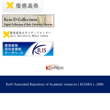
KeiO Associated Repository of Academic resources ( KOARA ) -2008-