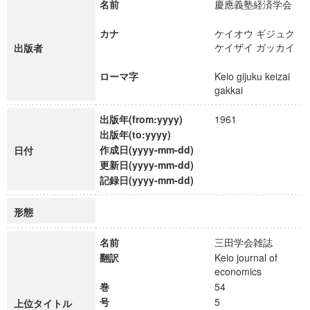
名前
慶應義塾経済学会
カナ
ケイオウ ギジュク
ケイザイ ガッカイ
出版者
ローマ字
Keio gijuku keizai
gakkai
出版年(from:yyyy)
1961
出版年(to:yyyy)
作成日(yyyy-mm-dd)
日付
更新日(yyyy-mm-dd)
記録日(yyyy-mm-dd)
形態
名前
三田学会雑誌
翻訳
Keio journal of
economics
巻
54
号
5
上位タイトル