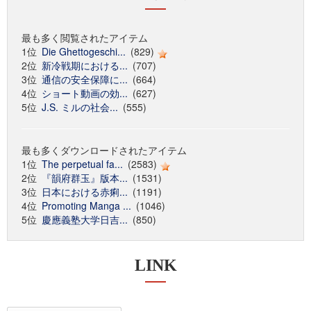
最も多く閲覧されたアイテム
1位
Die Ghettogeschi...
(829)
2位
新冷戦期における...
(707)
3位
通信の安全保障に...
(664)
4位
ショート動画の効...
(627)
5位
J.S. ミルの社会...
(555)
最も多くダウンロードされたアイテム
1位
The perpetual fa...
(2583)
2位
『韻府群玉』版本...
(1531)
3位
日本における赤痢...
(1191)
4位
Promoting Manga ...
(1046)
5位
慶應義塾大学日吉...
(850)
LINK