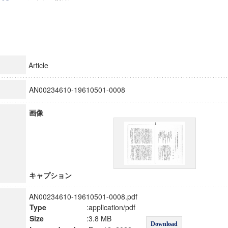
Article
AN00234610-19610501-0008
画像
キャプション
AN00234610-19610501-0008.pdf
Type
:application/pdf
Size
:3.8 MB
Download