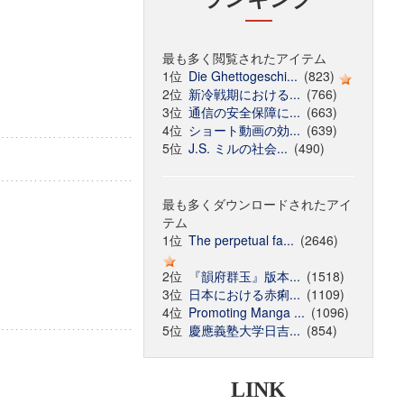
最も多く閲覧されたアイテム
1位
Die Ghettogeschi...
(823)
2位
新冷戦期における...
(766)
3位
通信の安全保障に...
(663)
4位
ショート動画の効...
(639)
5位
J.S. ミルの社会...
(490)
最も多くダウンロードされたアイ
テム
1位
The perpetual fa...
(2646)
2位
『韻府群玉』版本...
(1518)
3位
日本における赤痢...
(1109)
4位
Promoting Manga ...
(1096)
5位
慶應義塾大学日吉...
(854)
LINK