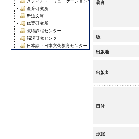
メディア・コミュニケーション研究所
著者
産業研究所
斯道文庫
体育研究所
教職課程センター
版
福澤研究センター
日本語・日本文化教育センター
出版地
アート・センター
外国語教育研究センター
デジタルメディア・コンテンツ統合研究センター
出版者
グローバルリサーチインスティテュート
塾内助成報告書
科学研究費補助金研究成果報告書
21世紀COEプログラム
慶應義塾大学グローバルCOEプログラム市民社会ガバナ
日付
慶應義塾大学グローバルCOEプログラム論理と感性の先
博士課程教育リーディングプログラム「超成熟社会発展
学術雑誌掲載論文等(8)
形態
その他