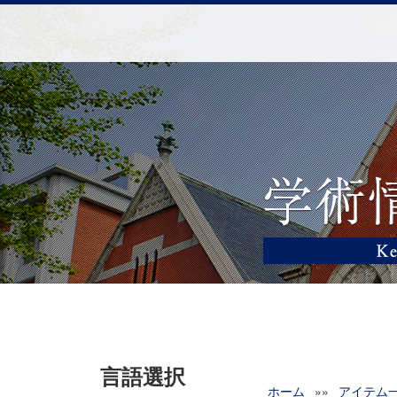
言語選択
ホーム
»»
アイテム