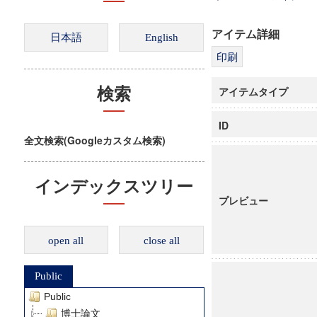
アイテム詳細
アイテムタイプ
検索
ID
全文検索(Googleカスタム検索)
インデックスツリー
プレビュー
open all
close all
Public
Public
博士論文