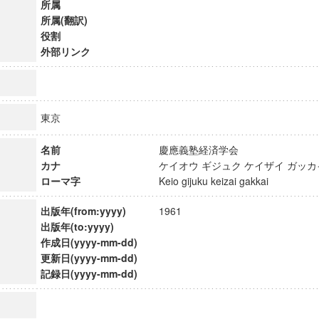
所属
所属(翻訳)
役割
外部リンク
東京
名前
慶應義塾経済学会
カナ
ケイオウ ギジュク ケイザイ ガ
ローマ字
Keio gijuku keizai gakkai
出版年(from:yyyy)
1961
出版年(to:yyyy)
作成日(yyyy-mm-dd)
ンス教育研究センター
更新日(yyyy-mm-dd)
端的教育研究拠点
記録日(yyyy-mm-dd)
のサイエンス」