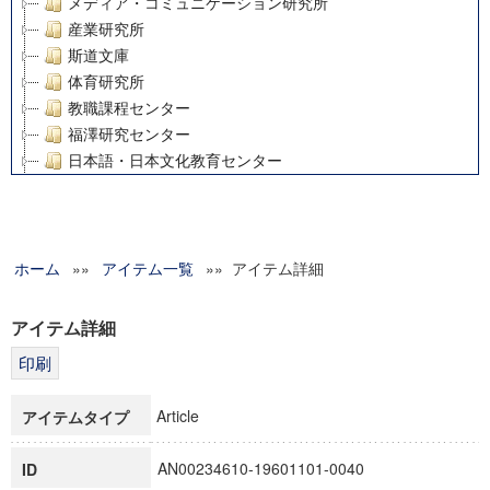
メディア・コミュニケーション研究所
産業研究所
斯道文庫
体育研究所
教職課程センター
福澤研究センター
日本語・日本文化教育センター
アート・センター
外国語教育研究センター
デジタルメディア・コンテンツ統合研究センター
ホーム
»»
グローバルリサーチインスティテュート
アイテム一覧
»» アイテム詳細
塾内助成報告書
科学研究費補助金研究成果報告書
アイテム詳細
21世紀COEプログラム
慶應義塾大学グローバルCOEプログラム市民社会ガバナンス
慶應義塾大学グローバルCOEプログラム論理と感性の先端的
Article
アイテムタイプ
博士課程教育リーディングプログラム「超成熟社会発展のサ
学術雑誌掲載論文等(8)
AN00234610-19601101-0040
ID
その他