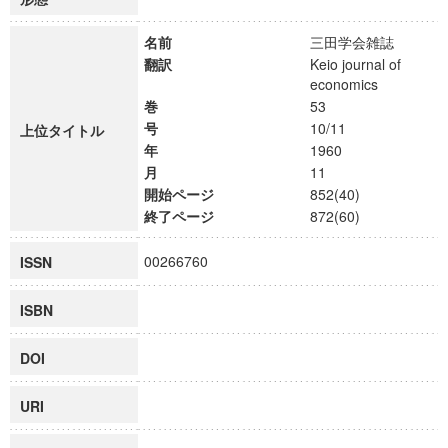
名前
三田学会雑誌
翻訳
Keio journal of
economics
巻
53
号
10/11
上位タイトル
年
1960
月
11
開始ページ
852(40)
終了ページ
872(60)
00266760
ISSN
ISBN
DOI
URI