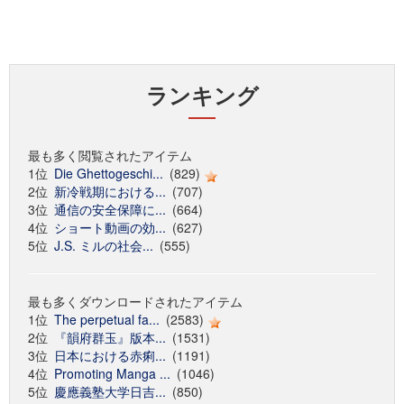
ランキング
最も多く閲覧されたアイテム
1位
Die Ghettogeschi...
(829)
2位
新冷戦期における...
(707)
3位
通信の安全保障に...
(664)
4位
ショート動画の効...
(627)
5位
J.S. ミルの社会...
(555)
最も多くダウンロードされたアイテム
1位
The perpetual fa...
(2583)
2位
『韻府群玉』版本...
(1531)
3位
日本における赤痢...
(1191)
4位
Promoting Manga ...
(1046)
5位
慶應義塾大学日吉...
(850)