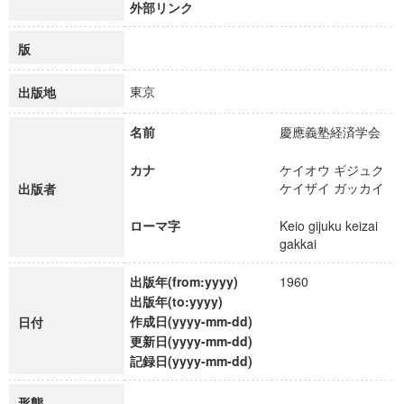
外部リンク
版
東京
出版地
名前
慶應義塾経済学会
カナ
ケイオウ ギジュク
ケイザイ ガッカイ
出版者
ローマ字
Keio gijuku keizai
gakkai
出版年(from:yyyy)
1960
出版年(to:yyyy)
作成日(yyyy-mm-dd)
日付
更新日(yyyy-mm-dd)
記録日(yyyy-mm-dd)
形態