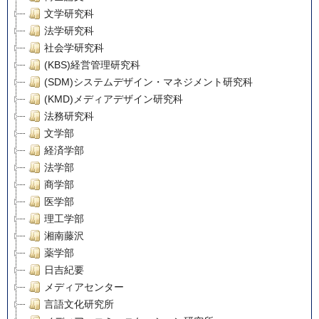
文学研究科
法学研究科
社会学研究科
(KBS)経営管理研究科
(SDM)システムデザイン・マネジメント研究科
(KMD)メディアデザイン研究科
法務研究科
文学部
経済学部
法学部
商学部
医学部
理工学部
湘南藤沢
薬学部
日吉紀要
メディアセンター
言語文化研究所