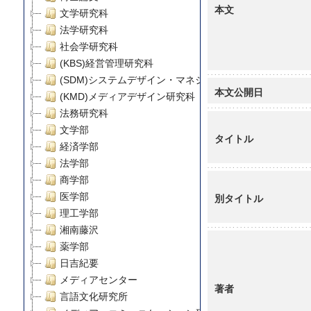
本文
文学研究科
法学研究科
社会学研究科
(KBS)経営管理研究科
(SDM)システムデザイン・マネジメント研究科
本文公開日
(KMD)メディアデザイン研究科
法務研究科
文学部
タイトル
経済学部
法学部
商学部
医学部
別タイトル
理工学部
湘南藤沢
薬学部
日吉紀要
メディアセンター
著者
言語文化研究所