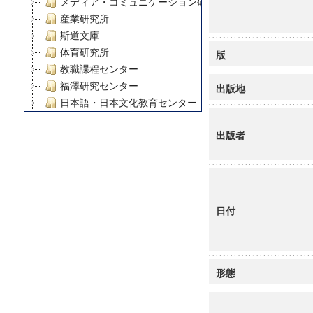
メディア・コミュニケーション研究所
産業研究所
斯道文庫
体育研究所
版
教職課程センター
福澤研究センター
出版地
日本語・日本文化教育センター
アート・センター
出版者
外国語教育研究センター
デジタルメディア・コンテンツ統合研究センター
グローバルリサーチインスティテュート
塾内助成報告書
科学研究費補助金研究成果報告書
日付
21世紀COEプログラム
慶應義塾大学グローバルCOEプログラム市民社会ガバナ
慶應義塾大学グローバルCOEプログラム論理と感性の先
博士課程教育リーディングプログラム「超成熟社会発展
形態
学術雑誌掲載論文等(8)
その他