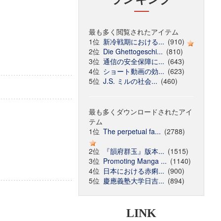
最も多く閲覧されたアイテム
1位
新冷戦期における...
(910)
2位
Die Ghettogeschi...
(810)
3位
通信の安全保障に...
(643)
4位
ショート動画の効...
(623)
5位
J.S. ミルの社会...
(460)
最も多くダウンロードされたアイ
テム
1位
The perpetual fa...
(2788)
2位
『韻府群玉』版本...
(1515)
3位
Promoting Manga ...
(1140)
4位
日本における赤痢...
(900)
5位
慶應義塾大学日吉...
(894)
LINK