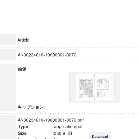
Article
AN00234610-19600901-0076
画像
キャプション
AN00234610-19600901-0076.pdf
Type
:application/pdf
Size
:350.9 KB
Download