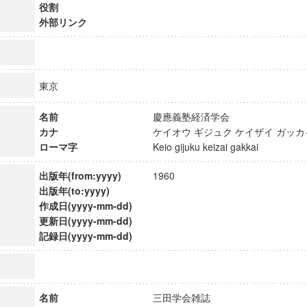
役割
外部リンク
東京
名前
慶應義塾経済学会
カナ
ケイオウ ギジュク ケイザイ ガ
ローマ字
Keio gijuku keizai gakkai
出版年(from:yyyy)
1960
出版年(to:yyyy)
作成日(yyyy-mm-dd)
更新日(yyyy-mm-dd)
ンス教育研究センター
記録日(yyyy-mm-dd)
端的教育研究拠点
のサイエンス」
名前
三田学会雑誌