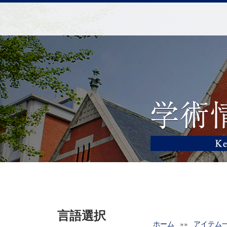
言語選択
ホーム
»»
アイテム