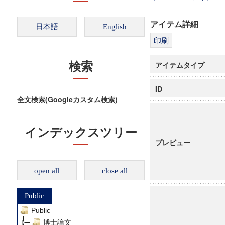
アイテム詳細
アイテムタイプ
検索
ID
全文検索(Googleカスタム検索)
インデックスツリー
プレビュー
open all
close all
Public
Public
博士論文