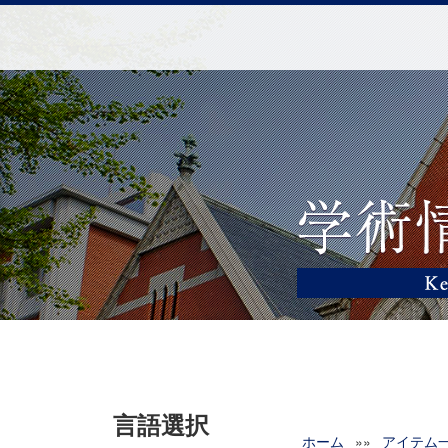
言語選択
ホーム
»»
アイテム