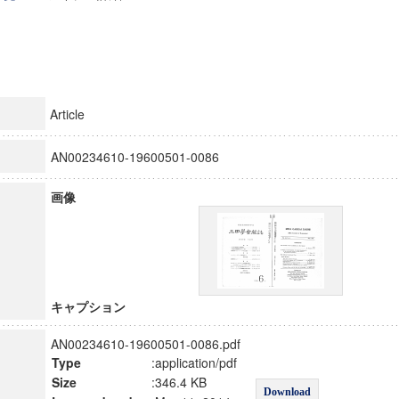
Article
AN00234610-19600501-0086
画像
キャプション
AN00234610-19600501-0086.pdf
Type
:application/pdf
Size
:346.4 KB
Download