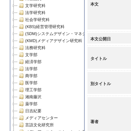
本文
文学研究科
法学研究科
社会学研究科
(KBS)経営管理研究科
(SDM)システムデザイン・マネジメント研究科
本文公開日
(KMD)メディアデザイン研究科
法務研究科
文学部
タイトル
経済学部
法学部
商学部
医学部
別タイトル
理工学部
湘南藤沢
薬学部
日吉紀要
メディアセンター
著者
言語文化研究所