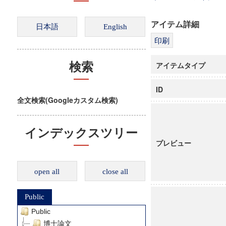
アイテム詳細
アイテムタイプ
検索
ID
全文検索(Googleカスタム検索)
インデックスツリー
プレビュー
open all
close all
Public
Public
博士論文