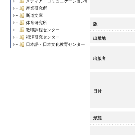
メディア・コミュニケーション研究所
産業研究所
斯道文庫
体育研究所
版
教職課程センター
福澤研究センター
出版地
日本語・日本文化教育センター
アート・センター
出版者
外国語教育研究センター
デジタルメディア・コンテンツ統合研究センター
グローバルリサーチインスティテュート
塾内助成報告書
科学研究費補助金研究成果報告書
日付
21世紀COEプログラム
慶應義塾大学グローバルCOEプログラム市民社会ガバナ
慶應義塾大学グローバルCOEプログラム論理と感性の先
博士課程教育リーディングプログラム「超成熟社会発展
形態
学術雑誌掲載論文等(8)
その他