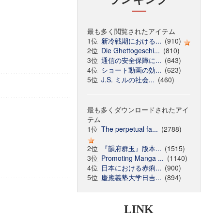
最も多く閲覧されたアイテム
1位
新冷戦期における...
(910)
2位
Die Ghettogeschi...
(810)
3位
通信の安全保障に...
(643)
4位
ショート動画の効...
(623)
5位
J.S. ミルの社会...
(460)
最も多くダウンロードされたアイ
テム
1位
The perpetual fa...
(2788)
2位
『韻府群玉』版本...
(1515)
3位
Promoting Manga ...
(1140)
4位
日本における赤痢...
(900)
5位
慶應義塾大学日吉...
(894)
LINK