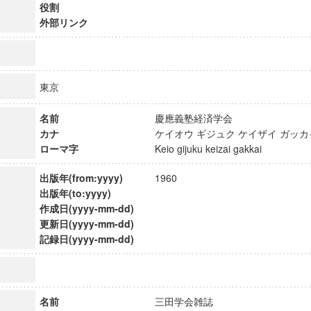
役割
外部リンク
東京
名前
慶應義塾経済学会
カナ
ケイオウ ギジュク ケイザイ ガ
ローマ字
Keio gijuku keizai gakkai
出版年(from:yyyy)
1960
出版年(to:yyyy)
作成日(yyyy-mm-dd)
更新日(yyyy-mm-dd)
ンス教育研究センター
記録日(yyyy-mm-dd)
端的教育研究拠点
のサイエンス」
名前
三田学会雑誌