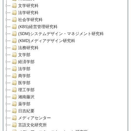
文学研究科
法学研究科
社会学研究科
(KBS)経営管理研究科
(SDM)システムデザイン・マネジメント研究科
(KMD)メディアデザイン研究科
法務研究科
文学部
経済学部
法学部
商学部
医学部
理工学部
湘南藤沢
薬学部
日吉紀要
メディアセンター
言語文化研究所