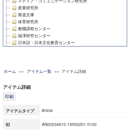
メディア・コミュニケーション研究所
産業研究所
斯道文庫
体育研究所
教職課程センター
福澤研究センター
日本語・日本文化教育センター
アート・センター
外国語教育研究センター
デジタルメディア・コンテンツ統合研究センター
ホーム
»»
グローバルリサーチインスティテュート
アイテム一覧
»» アイテム詳細
塾内助成報告書
科学研究費補助金研究成果報告書
アイテム詳細
21世紀COEプログラム
慶應義塾大学グローバルCOEプログラム市民社会ガバナンス
慶應義塾大学グローバルCOEプログラム論理と感性の先端的
Article
アイテムタイプ
博士課程教育リーディングプログラム「超成熟社会発展のサ
学術雑誌掲載論文等(8)
AN00234610-19550201-0100
ID
その他