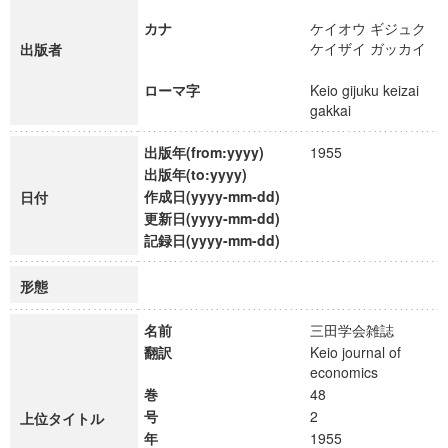
カナ
ケイオウ ギジュク
ケイザイ ガッカイ
出版者
ローマ字
Keio gijuku keizai
gakkai
出版年(from:yyyy)
1955
出版年(to:yyyy)
作成日(yyyy-mm-dd)
日付
更新日(yyyy-mm-dd)
記録日(yyyy-mm-dd)
形態
名前
三田学会雑誌
翻訳
Keio journal of
economics
巻
48
号
2
上位タイトル
年
1955