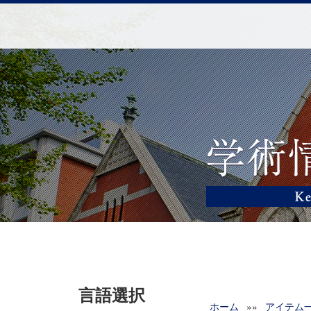
言語選択
ホーム
»»
アイテム