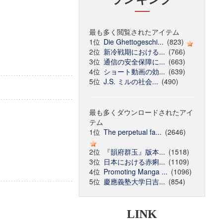
最も多く閲覧されたアイテム
1位
Die Ghettogeschi...
(823)
2位
新冷戦期における...
(766)
3位
通信の安全保障に...
(663)
4位
ショート動画の効...
(639)
5位
J.S. ミルの社会...
(490)
最も多くダウンロードされたアイ
テム
1位
The perpetual fa...
(2646)
2位
『韻府群玉』版本...
(1518)
3位
日本における赤痢...
(1109)
4位
Promoting Manga ...
(1096)
5位
慶應義塾大学日吉...
(854)
LINK