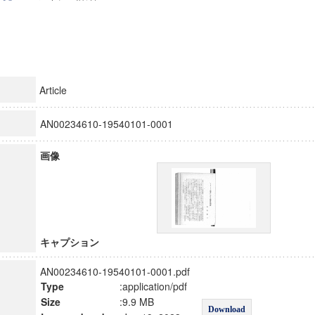
Article
AN00234610-19540101-0001
画像
キャプション
AN00234610-19540101-0001.pdf
Type
:application/pdf
Size
:9.9 MB
Download