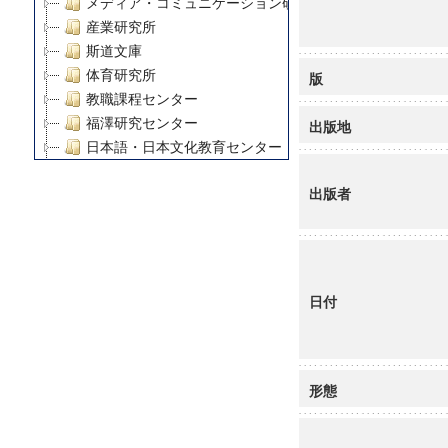
メディア・コミュニケーション研究所
産業研究所
斯道文庫
体育研究所
版
教職課程センター
福澤研究センター
出版地
日本語・日本文化教育センター
アート・センター
出版者
外国語教育研究センター
デジタルメディア・コンテンツ統合研究センター
グローバルリサーチインスティテュート
塾内助成報告書
科学研究費補助金研究成果報告書
日付
21世紀COEプログラム
慶應義塾大学グローバルCOEプログラム市民社会ガバナ
慶應義塾大学グローバルCOEプログラム論理と感性の先
博士課程教育リーディングプログラム「超成熟社会発展
形態
学術雑誌掲載論文等(8)
その他