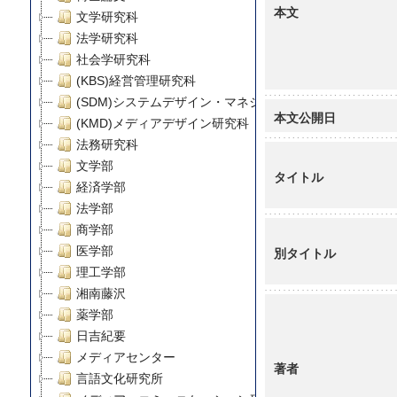
本文
文学研究科
法学研究科
社会学研究科
(KBS)経営管理研究科
(SDM)システムデザイン・マネジメント研究科
本文公開日
(KMD)メディアデザイン研究科
法務研究科
文学部
タイトル
経済学部
法学部
商学部
医学部
別タイトル
理工学部
湘南藤沢
薬学部
日吉紀要
メディアセンター
著者
言語文化研究所