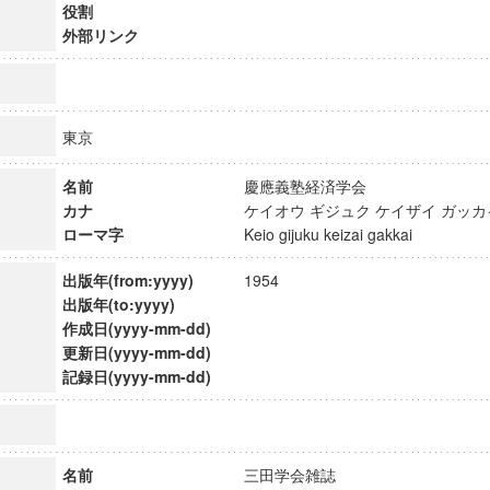
役割
外部リンク
東京
名前
慶應義塾経済学会
カナ
ケイオウ ギジュク ケイザイ ガ
ローマ字
Keio gijuku keizai gakkai
出版年(from:yyyy)
1954
出版年(to:yyyy)
作成日(yyyy-mm-dd)
更新日(yyyy-mm-dd)
ンス教育研究センター
記録日(yyyy-mm-dd)
端的教育研究拠点
のサイエンス」
名前
三田学会雑誌