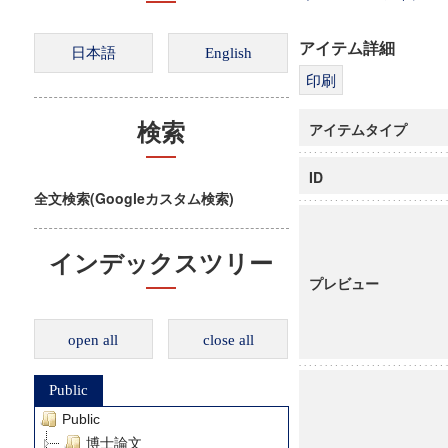
アイテム詳細
アイテムタイプ
検索
ID
全文検索(Googleカスタム検索)
インデックスツリー
プレビュー
open all
close all
Public
Public
博士論文