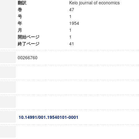
翻訳
Keio journal of economics
巻
47
号
1
年
1954
月
1
開始ページ
1
終了ページ
41
00266760
10.14991/001.19540101-0001