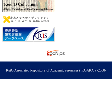
KeiO Associated Repository of Academic resources ( KOARA ) -2008-