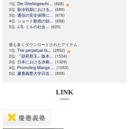
1位
Die Ghettogeschi...
(828)
2位
新冷戦期における...
(689)
3位
通信の安全保障に...
(676)
4位
ショート動画の効...
(658)
5位
J.S. ミルの社会...
(620)
最も多くダウンロードされたアイテム
1位
The perpetual fa...
(2552)
2位
『韻府群玉』版本...
(1534)
3位
日本における赤痢...
(1329)
4位
Promoting Manga ...
(1053)
5位
慶應義塾大学日吉...
(859)
LINK