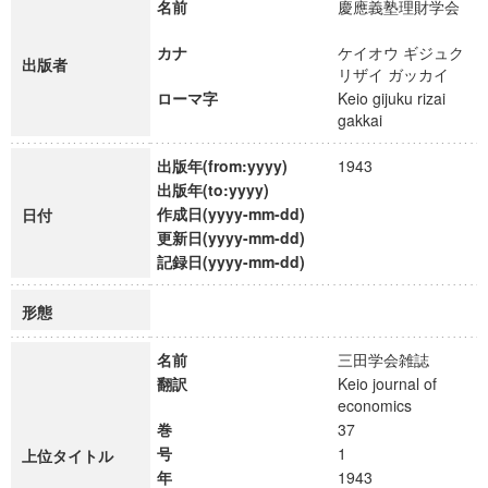
名前
慶應義塾理財学会
カナ
ケイオウ ギジュク
出版者
リザイ ガッカイ
ローマ字
Keio gijuku rizai
gakkai
出版年(from:yyyy)
1943
出版年(to:yyyy)
作成日(yyyy-mm-dd)
日付
更新日(yyyy-mm-dd)
記録日(yyyy-mm-dd)
形態
名前
三田学会雑誌
翻訳
Keio journal of
economics
巻
37
号
1
上位タイトル
年
1943