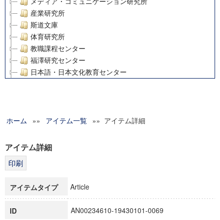
メディア・コミュニケーション研究所
産業研究所
斯道文庫
体育研究所
教職課程センター
福澤研究センター
日本語・日本文化教育センター
アート・センター
外国語教育研究センター
デジタルメディア・コンテンツ統合研究センター
ホーム
»»
グローバルリサーチインスティテュート
アイテム一覧
»» アイテム詳細
塾内助成報告書
科学研究費補助金研究成果報告書
アイテム詳細
21世紀COEプログラム
慶應義塾大学グローバルCOEプログラム市民社会ガバナンス
慶應義塾大学グローバルCOEプログラム論理と感性の先端的
Article
アイテムタイプ
博士課程教育リーディングプログラム「超成熟社会発展のサ
学術雑誌掲載論文等(8)
AN00234610-19430101-0069
ID
その他