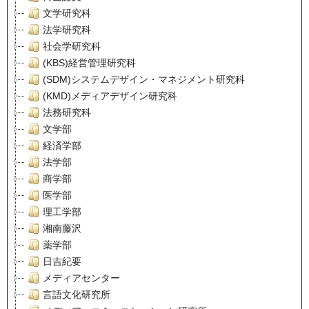
文学研究科
法学研究科
社会学研究科
(KBS)経営管理研究科
(SDM)システムデザイン・マネジメント研究科
(KMD)メディアデザイン研究科
法務研究科
文学部
経済学部
法学部
商学部
医学部
理工学部
湘南藤沢
薬学部
日吉紀要
メディアセンター
言語文化研究所