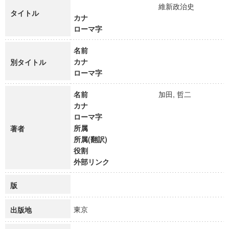
維新政治史
タイトル
カナ
ローマ字
名前
カナ
別タイトル
ローマ字
名前
加田, 哲二
カナ
ローマ字
所属
著者
所属(翻訳)
役割
外部リンク
版
東京
出版地