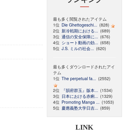
最も多く閲覧されたアイテム
1位
Die Ghettogeschi...
(828)
2位
新冷戦期における...
(689)
3位
通信の安全保障に...
(676)
4位
ショート動画の効...
(658)
5位
J.S. ミルの社会...
(620)
最も多くダウンロードされたアイ
テム
1位
The perpetual fa...
(2552)
2位
『韻府群玉』版本...
(1534)
3位
日本における赤痢...
(1329)
4位
Promoting Manga ...
(1053)
5位
慶應義塾大学日吉...
(859)
LINK