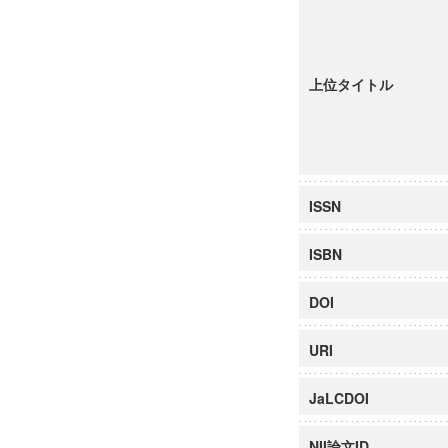
上位タイトル
ISSN
ISBN
DOI
URI
JaLCDOI
NII論文ID