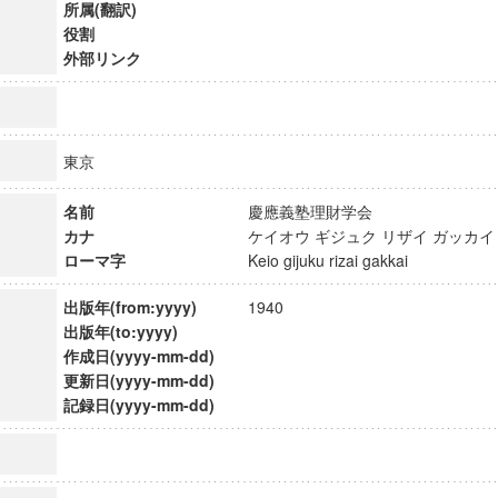
所属(翻訳)
役割
外部リンク
東京
名前
慶應義塾理財学会
カナ
ケイオウ ギジュク リザイ ガッ
ローマ字
Keio gijuku rizai gakkai
出版年(from:yyyy)
1940
出版年(to:yyyy)
作成日(yyyy-mm-dd)
ンス教育研究センター
更新日(yyyy-mm-dd)
記録日(yyyy-mm-dd)
端的教育研究拠点
のサイエンス」