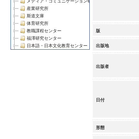
メディア・コミュニケーション研究所
産業研究所
斯道文庫
体育研究所
版
教職課程センター
福澤研究センター
出版地
日本語・日本文化教育センター
アート・センター
外国語教育研究センター
出版者
デジタルメディア・コンテンツ統合研究センター
グローバルリサーチインスティテュート
塾内助成報告書
科学研究費補助金研究成果報告書
21世紀COEプログラム
日付
慶應義塾大学グローバルCOEプログラム市民社会ガバナ
慶應義塾大学グローバルCOEプログラム論理と感性の先
博士課程教育リーディングプログラム「超成熟社会発展
形態
学術雑誌掲載論文等(8)
その他