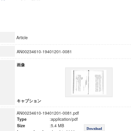
Article
AN00234610-19401201-0081
画像
キャプション
AN00234610-19401201-0081.pdf
Type
:application/pdf
Size
:5.4 MB
Download