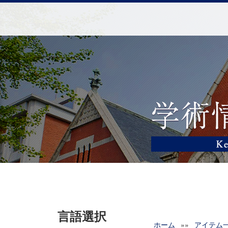
言語選択
ホーム
»»
アイテム