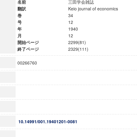
名前
三田学会雑誌
翻訳
Keio journal of economics
巻
34
号
12
年
1940
月
12
開始ページ
2299(81)
終了ページ
2329(111)
00266760
10.14991/001.19401201-0081