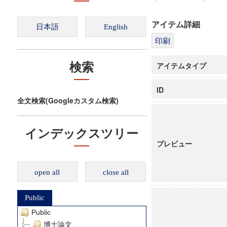
アイテム詳細
アイテムタイプ
検索
ID
全文検索(Googleカスタム検索)
インデックスツリー
プレビュー
open all
close all
Public
Public
博士論文