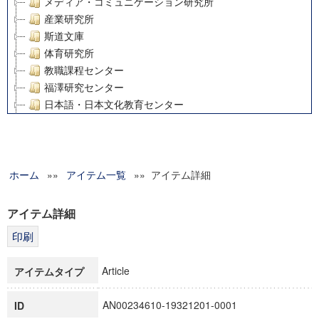
メディア・コミュニケーション研究所
産業研究所
斯道文庫
体育研究所
教職課程センター
福澤研究センター
日本語・日本文化教育センター
アート・センター
外国語教育研究センター
デジタルメディア・コンテンツ統合研究センター
ホーム
»»
グローバルリサーチインスティテュート
アイテム一覧
»» アイテム詳細
塾内助成報告書
科学研究費補助金研究成果報告書
アイテム詳細
21世紀COEプログラム
慶應義塾大学グローバルCOEプログラム市民社会ガバナンス
慶應義塾大学グローバルCOEプログラム論理と感性の先端的
Article
アイテムタイプ
博士課程教育リーディングプログラム「超成熟社会発展のサ
学術雑誌掲載論文等(8)
AN00234610-19321201-0001
ID
その他