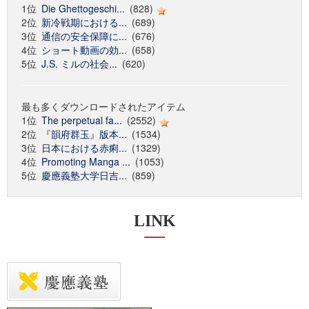
1位
Die Ghettogeschi...
(828)
2位
新冷戦期における...
(689)
3位
通信の安全保障に...
(676)
4位
ショート動画の効...
(658)
5位
J.S. ミルの社会...
(620)
最も多くダウンロードされたアイテム
1位
The perpetual fa...
(2552)
2位
『韻府群玉』版本...
(1534)
3位
日本における赤痢...
(1329)
4位
Promoting Manga ...
(1053)
5位
慶應義塾大学日吉...
(859)
LINK