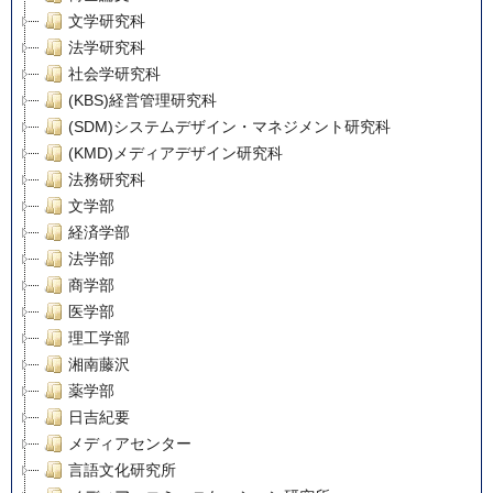
文学研究科
法学研究科
社会学研究科
(KBS)経営管理研究科
(SDM)システムデザイン・マネジメント研究科
(KMD)メディアデザイン研究科
法務研究科
文学部
経済学部
法学部
商学部
医学部
理工学部
湘南藤沢
薬学部
日吉紀要
メディアセンター
言語文化研究所