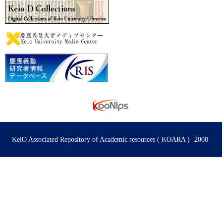
KeiO Associated Repository of Academic resources ( KOARA ) -2008-