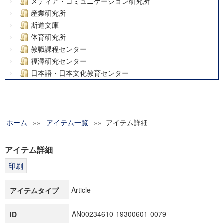
メディア・コミュニケーション研究所
産業研究所
斯道文庫
体育研究所
教職課程センター
福澤研究センター
日本語・日本文化教育センター
アート・センター
外国語教育研究センター
デジタルメディア・コンテンツ統合研究センター
ホーム
»»
グローバルリサーチインスティテュート
アイテム一覧
»» アイテム詳細
塾内助成報告書
科学研究費補助金研究成果報告書
アイテム詳細
21世紀COEプログラム
慶應義塾大学グローバルCOEプログラム市民社会ガバナンス
慶應義塾大学グローバルCOEプログラム論理と感性の先端的
Article
アイテムタイプ
博士課程教育リーディングプログラム「超成熟社会発展のサ
学術雑誌掲載論文等(8)
AN00234610-19300601-0079
ID
その他