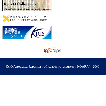
KeiO Associated Repository of Academic resources ( KOARA ) -2008-