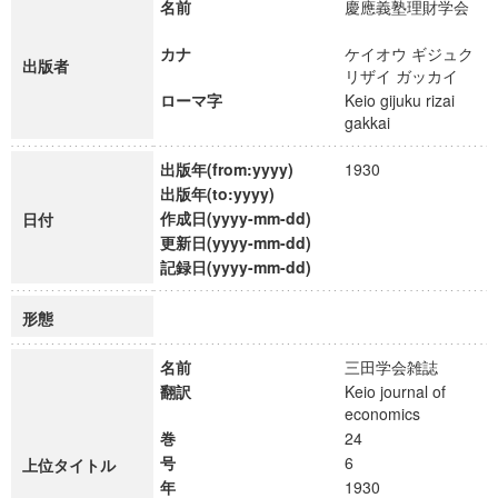
名前
慶應義塾理財学会
カナ
ケイオウ ギジュク
出版者
リザイ ガッカイ
ローマ字
Keio gijuku rizai
gakkai
出版年(from:yyyy)
1930
出版年(to:yyyy)
作成日(yyyy-mm-dd)
日付
更新日(yyyy-mm-dd)
記録日(yyyy-mm-dd)
形態
名前
三田学会雑誌
翻訳
Keio journal of
economics
巻
24
号
6
上位タイトル
年
1930