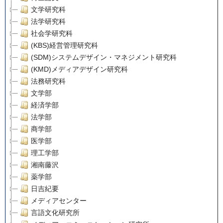
文学研究科
法学研究科
社会学研究科
(KBS)経営管理研究科
(SDM)システムデザイン・マネジメント研究科
(KMD)メディアデザイン研究科
法務研究科
文学部
経済学部
法学部
商学部
医学部
理工学部
湘南藤沢
薬学部
日吉紀要
メディアセンター
言語文化研究所