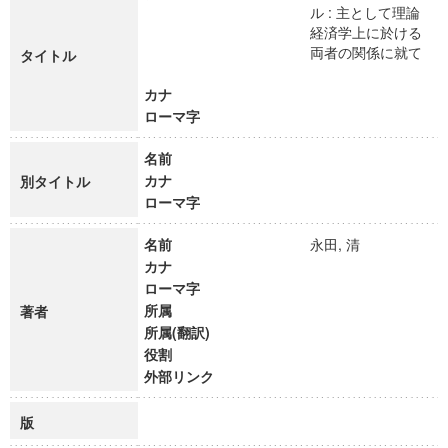
ル : 主として理論
経済学上に於ける
両者の関係に就て
タイトル
カナ
ローマ字
名前
カナ
別タイトル
ローマ字
名前
永田, 清
カナ
ローマ字
所属
著者
所属(翻訳)
役割
外部リンク
版