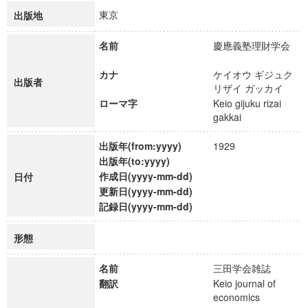
東京
出版地
名前
慶應義塾理財学会
カナ
ケイオウ ギジュク
出版者
リザイ ガッカイ
ローマ字
Keio gijuku rizai
gakkai
出版年(from:yyyy)
1929
出版年(to:yyyy)
作成日(yyyy-mm-dd)
日付
更新日(yyyy-mm-dd)
記録日(yyyy-mm-dd)
形態
名前
三田学会雑誌
翻訳
Keio journal of
economics