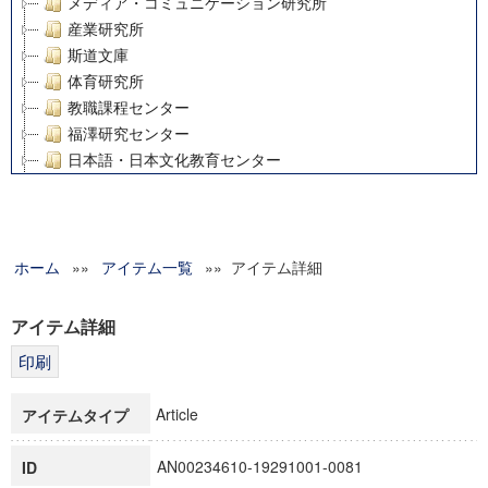
メディア・コミュニケーション研究所
産業研究所
斯道文庫
体育研究所
教職課程センター
福澤研究センター
日本語・日本文化教育センター
アート・センター
外国語教育研究センター
デジタルメディア・コンテンツ統合研究センター
ホーム
»»
グローバルリサーチインスティテュート
アイテム一覧
»» アイテム詳細
塾内助成報告書
科学研究費補助金研究成果報告書
アイテム詳細
21世紀COEプログラム
慶應義塾大学グローバルCOEプログラム市民社会ガバナンス
慶應義塾大学グローバルCOEプログラム論理と感性の先端的
Article
アイテムタイプ
博士課程教育リーディングプログラム「超成熟社会発展のサ
学術雑誌掲載論文等(8)
AN00234610-19291001-0081
ID
その他