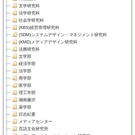
文学研究科
法学研究科
社会学研究科
(KBS)経営管理研究科
(SDM)システムデザイン・マネジメント研究科
(KMD)メディアデザイン研究科
法務研究科
文学部
経済学部
法学部
商学部
医学部
理工学部
湘南藤沢
薬学部
日吉紀要
メディアセンター
言語文化研究所