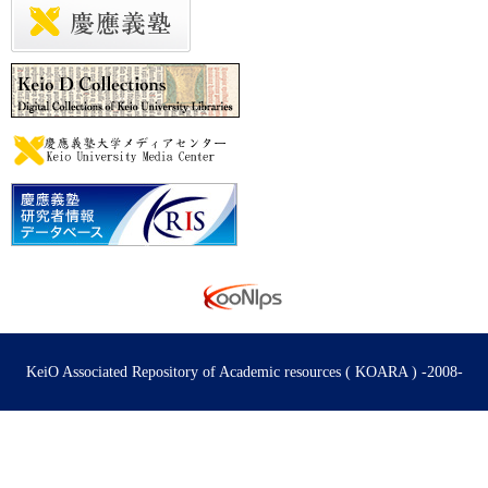
KeiO Associated Repository of Academic resources ( KOARA ) -2008-