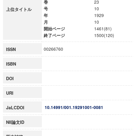
巻
23
号
10
上位タイトル
年
1929
月
10
開始ページ
1461(81)
終了ページ
1500(120)
00266760
ISSN
ISBN
DOI
URI
10.14991/001.19291001-0081
JaLCDOI
NII論文ID