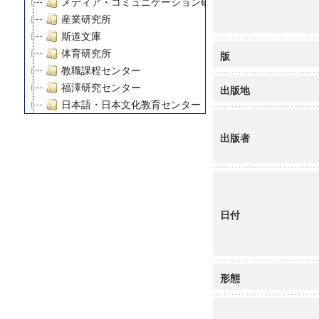
メディア・コミュニケーション研究所
産業研究所
斯道文庫
体育研究所
版
教職課程センター
福澤研究センター
出版地
日本語・日本文化教育センター
アート・センター
出版者
外国語教育研究センター
デジタルメディア・コンテンツ統合研究センター
グローバルリサーチインスティテュート
塾内助成報告書
科学研究費補助金研究成果報告書
日付
21世紀COEプログラム
慶應義塾大学グローバルCOEプログラム市民社会ガバナ
慶應義塾大学グローバルCOEプログラム論理と感性の先
博士課程教育リーディングプログラム「超成熟社会発展
形態
学術雑誌掲載論文等(8)
その他