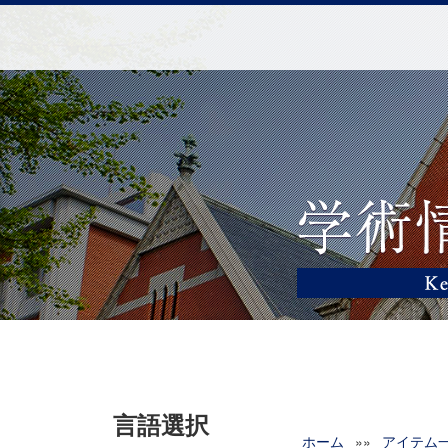
言語選択
ホーム
»»
アイテム