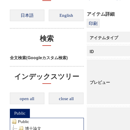
アイテム詳細
アイテムタイプ
検索
ID
全文検索(Googleカスタム検索)
インデックスツリー
プレビュー
open all
close all
Public
Public
博士論文