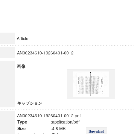
Article
AN00234610-19260401-0012
画像
キャプション
AN00234610-19260401-0012.pdf
Type
:application/pdf
Size
:4.8 MB
Download