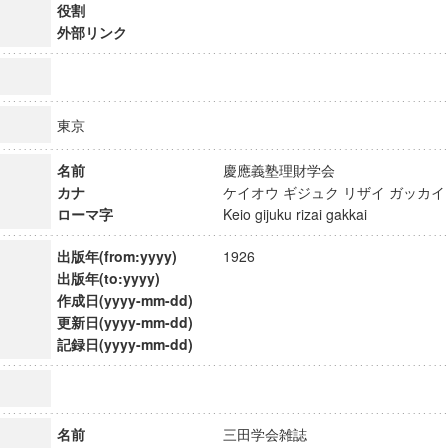
役割
外部リンク
東京
名前
慶應義塾理財学会
カナ
ケイオウ ギジュク リザイ ガッ
ローマ字
Keio gijuku rizai gakkai
出版年(from:yyyy)
1926
出版年(to:yyyy)
作成日(yyyy-mm-dd)
更新日(yyyy-mm-dd)
ンス教育研究センター
記録日(yyyy-mm-dd)
端的教育研究拠点
のサイエンス」
名前
三田学会雑誌