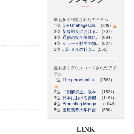
最も多く閲覧されたアイテム
1位
Die Ghettogeschi...
(829)
2位
新冷戦期における...
(707)
3位
通信の安全保障に...
(664)
4位
ショート動画の効...
(627)
5位
J.S. ミルの社会...
(555)
最も多くダウンロードされたアイ
テム
1位
The perpetual fa...
(2583)
2位
『韻府群玉』版本...
(1531)
3位
日本における赤痢...
(1191)
4位
Promoting Manga ...
(1046)
5位
慶應義塾大学日吉...
(850)
LINK