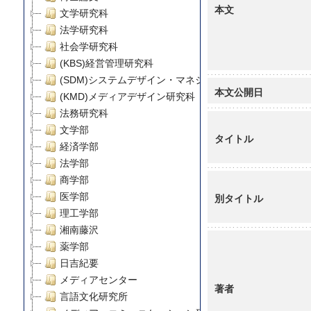
本文
文学研究科
法学研究科
社会学研究科
(KBS)経営管理研究科
(SDM)システムデザイン・マネジメント研究科
本文公開日
(KMD)メディアデザイン研究科
法務研究科
文学部
タイトル
経済学部
法学部
商学部
医学部
別タイトル
理工学部
湘南藤沢
薬学部
日吉紀要
メディアセンター
著者
言語文化研究所