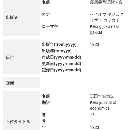
名前
慶應義塾理財学会
カナ
ケイオウ ギジュク
出版者
リザイ ガッカイ
ローマ字
Keio gijuku rizai
gakkai
出版年(from:yyyy)
1923
出版年(to:yyyy)
作成日(yyyy-mm-dd)
日付
更新日(yyyy-mm-dd)
記録日(yyyy-mm-dd)
形態
名前
三田学会雑誌
翻訳
Keio journal of
economics
巻
17
号
1
上位タイトル
年
1923