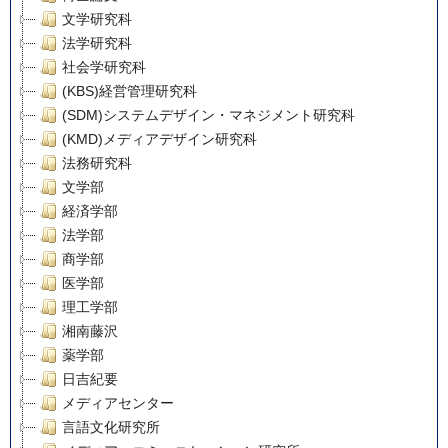
文学研究科
法学研究科
社会学研究科
(KBS)経営管理研究科
(SDM)システムデザイン・マネジメント研究科
(KMD)メディアデザイン研究科
法務研究科
文学部
経済学部
法学部
商学部
医学部
理工学部
湘南藤沢
薬学部
日吉紀要
メディアセンター
言語文化研究所