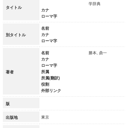
学辞典
タイトル
カナ
ローマ字
名前
カナ
別タイトル
ローマ字
名前
勝本, 鼎一
カナ
ローマ字
所属
著者
所属(翻訳)
役割
外部リンク
版
東京
出版地