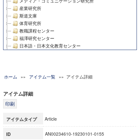
メディア・コミュニケーション研究所
産業研究所
斯道文庫
体育研究所
教職課程センター
福澤研究センター
日本語・日本文化教育センター
アート・センター
外国語教育研究センター
デジタルメディア・コンテンツ統合研究センター
ホーム
»»
グローバルリサーチインスティテュート
アイテム一覧
»» アイテム詳細
塾内助成報告書
科学研究費補助金研究成果報告書
アイテム詳細
21世紀COEプログラム
慶應義塾大学グローバルCOEプログラム市民社会ガバナンス
慶應義塾大学グローバルCOEプログラム論理と感性の先端的
Article
アイテムタイプ
博士課程教育リーディングプログラム「超成熟社会発展のサ
学術雑誌掲載論文等(8)
AN00234610-19230101-0155
ID
その他