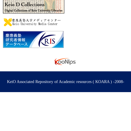
KeiO Associated Repository of Academic resources ( KOARA ) -2008-