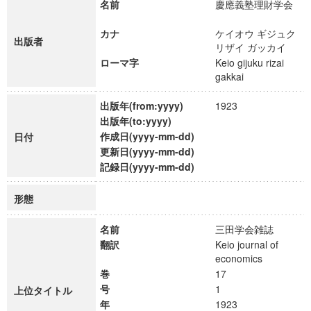
名前
慶應義塾理財学会
カナ
ケイオウ ギジュク
出版者
リザイ ガッカイ
ローマ字
Keio gijuku rizai
gakkai
出版年(from:yyyy)
1923
出版年(to:yyyy)
作成日(yyyy-mm-dd)
日付
更新日(yyyy-mm-dd)
記録日(yyyy-mm-dd)
形態
名前
三田学会雑誌
翻訳
Keio journal of
economics
巻
17
号
1
上位タイトル
年
1923