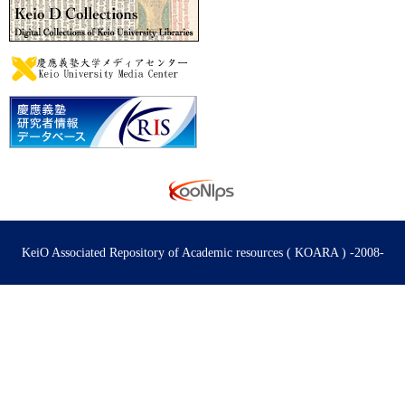
KeiO Associated Repository of Academic resources ( KOARA ) -2008-