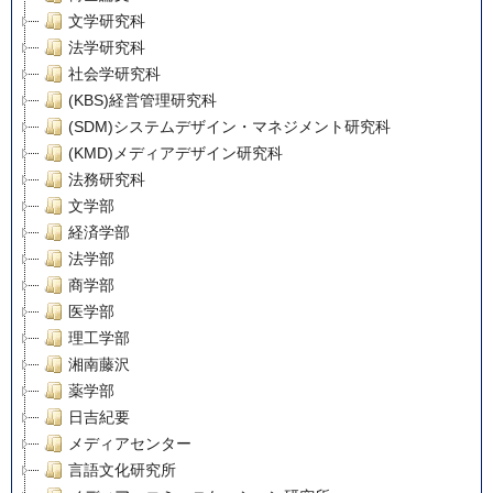
文学研究科
法学研究科
社会学研究科
(KBS)経営管理研究科
(SDM)システムデザイン・マネジメント研究科
(KMD)メディアデザイン研究科
法務研究科
文学部
経済学部
法学部
商学部
医学部
理工学部
湘南藤沢
薬学部
日吉紀要
メディアセンター
言語文化研究所