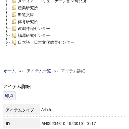
メディア・コミュニケーション研究所
産業研究所
斯道文庫
体育研究所
教職課程センター
福澤研究センター
日本語・日本文化教育センター
アート・センター
外国語教育研究センター
デジタルメディア・コンテンツ統合研究センター
ホーム
»»
グローバルリサーチインスティテュート
アイテム一覧
»» アイテム詳細
塾内助成報告書
科学研究費補助金研究成果報告書
アイテム詳細
21世紀COEプログラム
慶應義塾大学グローバルCOEプログラム市民社会ガバナンス
慶應義塾大学グローバルCOEプログラム論理と感性の先端的
Article
アイテムタイプ
博士課程教育リーディングプログラム「超成熟社会発展のサ
学術雑誌掲載論文等(8)
AN00234610-19230101-0117
ID
その他