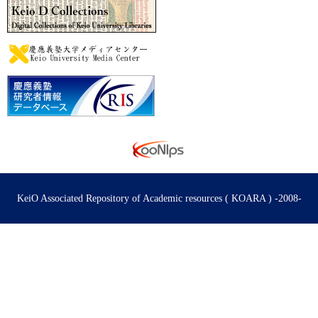
KeiO Associated Repository of Academic resources ( KOARA ) -2008-