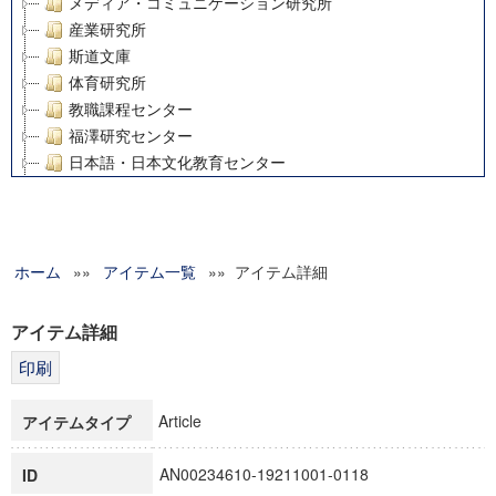
メディア・コミュニケーション研究所
産業研究所
斯道文庫
体育研究所
教職課程センター
福澤研究センター
日本語・日本文化教育センター
アート・センター
外国語教育研究センター
デジタルメディア・コンテンツ統合研究センター
ホーム
»»
グローバルリサーチインスティテュート
アイテム一覧
»» アイテム詳細
塾内助成報告書
科学研究費補助金研究成果報告書
アイテム詳細
21世紀COEプログラム
慶應義塾大学グローバルCOEプログラム市民社会ガバナンス
慶應義塾大学グローバルCOEプログラム論理と感性の先端的
Article
アイテムタイプ
博士課程教育リーディングプログラム「超成熟社会発展のサ
学術雑誌掲載論文等(8)
AN00234610-19211001-0118
ID
その他