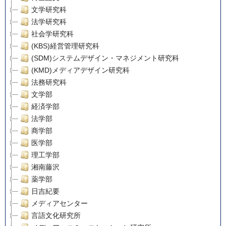
文学研究科
法学研究科
社会学研究科
(KBS)経営管理研究科
(SDM)システムデザイン・マネジメント研究科
(KMD)メディアデザイン研究科
法務研究科
文学部
経済学部
法学部
商学部
医学部
理工学部
湘南藤沢
薬学部
日吉紀要
メディアセンター
言語文化研究所