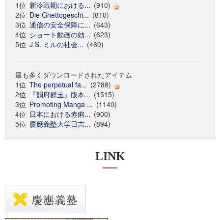
1位
新冷戦期における...
(910)
2位
Die Ghettogeschi...
(810)
3位
通信の安全保障に...
(643)
4位
ショート動画の効...
(623)
5位
J.S. ミルの社会...
(460)
最も多くダウンロードされたアイテム
1位
The perpetual fa...
(2788)
2位
『韻府群玉』版本...
(1515)
3位
Promoting Manga ...
(1140)
4位
日本における赤痢...
(900)
5位
慶應義塾大学日吉...
(894)
LINK