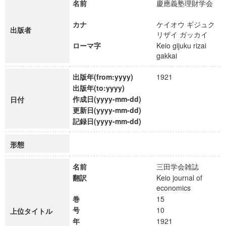
名前
慶應義塾理財学会
カナ
ケイオウ ギジュク
出版者
リザイ ガッカイ
ローマ字
Keio gijuku rizai
gakkai
出版年(from:yyyy)
1921
出版年(to:yyyy)
作成日(yyyy-mm-dd)
日付
更新日(yyyy-mm-dd)
記録日(yyyy-mm-dd)
形態
名前
三田学会雑誌
翻訳
Keio journal of
economics
巻
15
号
10
上位タイトル
年
1921