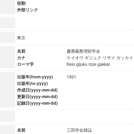
役割
外部リンク
東京
名前
慶應義塾理財学会
カナ
ケイオウ ギジュク リザイ ガッ
ローマ字
Keio gijuku rizai gakkai
出版年(from:yyyy)
1921
出版年(to:yyyy)
作成日(yyyy-mm-dd)
更新日(yyyy-mm-dd)
ンス教育研究センター
記録日(yyyy-mm-dd)
端的教育研究拠点
のサイエンス」
名前
三田学会雑誌