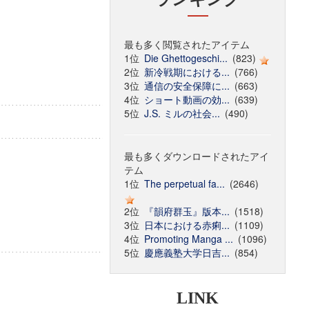
最も多く閲覧されたアイテム
1位
Die Ghettogeschi...
(823)
2位
新冷戦期における...
(766)
3位
通信の安全保障に...
(663)
4位
ショート動画の効...
(639)
5位
J.S. ミルの社会...
(490)
最も多くダウンロードされたアイ
テム
1位
The perpetual fa...
(2646)
2位
『韻府群玉』版本...
(1518)
3位
日本における赤痢...
(1109)
4位
Promoting Manga ...
(1096)
5位
慶應義塾大学日吉...
(854)
LINK