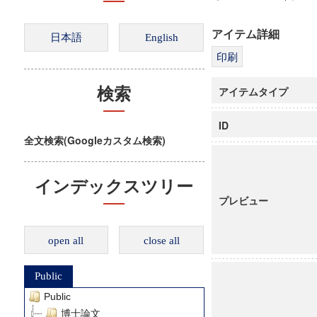
アイテム詳細
アイテムタイプ
検索
ID
全文検索(Googleカスタム検索)
インデックスツリー
プレビュー
open all
close all
Public
Public
博士論文