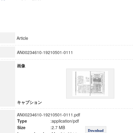
Article
AN00234610-19210501-0111
画像
キャプション
AN00234610-19210501-0111.pdf
Type
:application/pdf
Size
:2.7 MB
Download