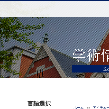
言語選択
ホーム
»»
アイテム