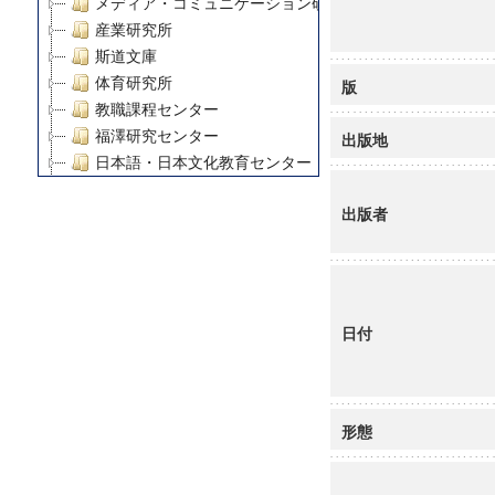
メディア・コミュニケーション研究所
産業研究所
斯道文庫
体育研究所
版
教職課程センター
福澤研究センター
出版地
日本語・日本文化教育センター
アート・センター
出版者
外国語教育研究センター
デジタルメディア・コンテンツ統合研究センター
グローバルリサーチインスティテュート
塾内助成報告書
科学研究費補助金研究成果報告書
日付
21世紀COEプログラム
慶應義塾大学グローバルCOEプログラム市民社会ガバナ
慶應義塾大学グローバルCOEプログラム論理と感性の先
博士課程教育リーディングプログラム「超成熟社会発展
形態
学術雑誌掲載論文等(8)
その他