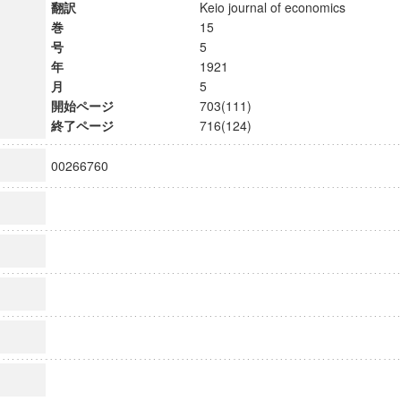
翻訳
Keio journal of economics
巻
15
号
5
年
1921
月
5
開始ページ
703(111)
終了ページ
716(124)
00266760