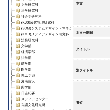
本文
文学研究科
法学研究科
社会学研究科
(KBS)経営管理研究科
(SDM)システムデザイン・マネジメント研究科
本文公開日
(KMD)メディアデザイン研究科
法務研究科
文学部
タイトル
経済学部
法学部
商学部
医学部
別タイトル
理工学部
湘南藤沢
薬学部
日吉紀要
メディアセンター
著者
言語文化研究所