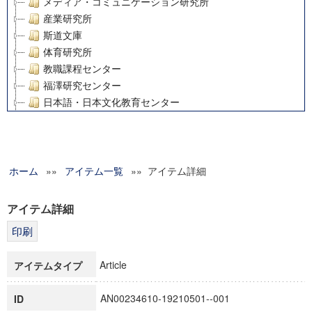
メディア・コミュニケーション研究所
産業研究所
斯道文庫
体育研究所
教職課程センター
福澤研究センター
日本語・日本文化教育センター
アート・センター
外国語教育研究センター
デジタルメディア・コンテンツ統合研究センター
ホーム
»»
グローバルリサーチインスティテュート
アイテム一覧
»» アイテム詳細
塾内助成報告書
科学研究費補助金研究成果報告書
アイテム詳細
21世紀COEプログラム
慶應義塾大学グローバルCOEプログラム市民社会ガバナンス
慶應義塾大学グローバルCOEプログラム論理と感性の先端的
Article
アイテムタイプ
博士課程教育リーディングプログラム「超成熟社会発展のサ
学術雑誌掲載論文等(8)
AN00234610-19210501--001
ID
その他