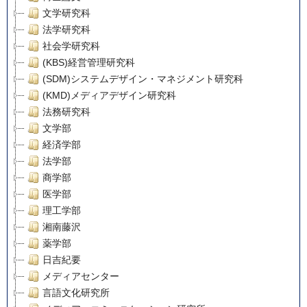
文学研究科
法学研究科
社会学研究科
(KBS)経営管理研究科
(SDM)システムデザイン・マネジメント研究科
(KMD)メディアデザイン研究科
法務研究科
文学部
経済学部
法学部
商学部
医学部
理工学部
湘南藤沢
薬学部
日吉紀要
メディアセンター
言語文化研究所