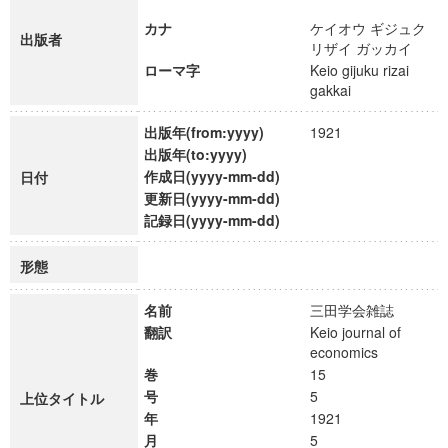
カナ
ケイオウ ギジュク
出版者
リザイ ガッカイ
ローマ字
Keio gijuku rizai
gakkai
出版年(from:yyyy)
1921
出版年(to:yyyy)
作成日(yyyy-mm-dd)
日付
更新日(yyyy-mm-dd)
記録日(yyyy-mm-dd)
形態
名前
三田学会雑誌
翻訳
Keio journal of
economics
巻
15
号
5
上位タイトル
年
1921
月
5