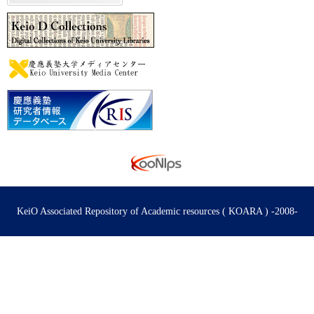
KeiO Associated Repository of Academic resources ( KOARA ) -2008-