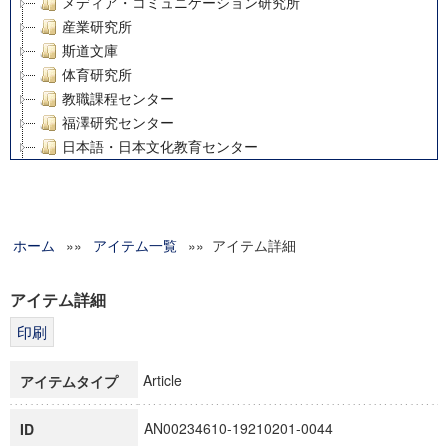
メディア・コミュニケーション研究所
産業研究所
斯道文庫
体育研究所
教職課程センター
福澤研究センター
日本語・日本文化教育センター
アート・センター
外国語教育研究センター
デジタルメディア・コンテンツ統合研究センター
ホーム
»»
グローバルリサーチインスティテュート
アイテム一覧
»» アイテム詳細
塾内助成報告書
科学研究費補助金研究成果報告書
アイテム詳細
21世紀COEプログラム
慶應義塾大学グローバルCOEプログラム市民社会ガバナンス
慶應義塾大学グローバルCOEプログラム論理と感性の先端的
Article
アイテムタイプ
博士課程教育リーディングプログラム「超成熟社会発展のサ
学術雑誌掲載論文等(8)
AN00234610-19210201-0044
ID
その他