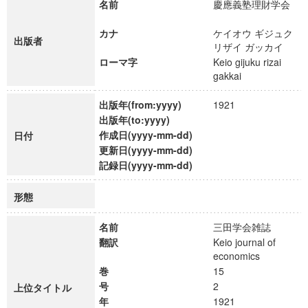
名前
慶應義塾理財学会
カナ
ケイオウ ギジュク
出版者
リザイ ガッカイ
ローマ字
Keio gijuku rizai
gakkai
出版年(from:yyyy)
1921
出版年(to:yyyy)
作成日(yyyy-mm-dd)
日付
更新日(yyyy-mm-dd)
記録日(yyyy-mm-dd)
形態
名前
三田学会雑誌
翻訳
Keio journal of
economics
巻
15
号
2
上位タイトル
年
1921