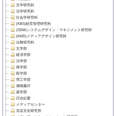
文学研究科
法学研究科
社会学研究科
(KBS)経営管理研究科
(SDM)システムデザイン・マネジメント研究科
(KMD)メディアデザイン研究科
法務研究科
文学部
経済学部
法学部
商学部
医学部
理工学部
湘南藤沢
薬学部
日吉紀要
メディアセンター
言語文化研究所