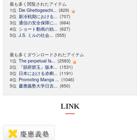
最も多く閲覧されたアイテム
1位
Die Ghettogeschi...
(829)
2位
新冷戦期における...
(707)
3位
通信の安全保障に...
(664)
4位
ショート動画の効...
(627)
5位
J.S. ミルの社会...
(555)
最も多くダウンロードされたアイテム
1位
The perpetual fa...
(2583)
2位
『韻府群玉』版本...
(1531)
3位
日本における赤痢...
(1191)
4位
Promoting Manga ...
(1046)
5位
慶應義塾大学日吉...
(850)
LINK