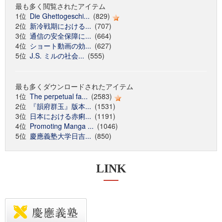
最も多く閲覧されたアイテム
1位
Die Ghettogeschi...
(829)
2位
新冷戦期における...
(707)
3位
通信の安全保障に...
(664)
4位
ショート動画の効...
(627)
5位
J.S. ミルの社会...
(555)
最も多くダウンロードされたアイテム
1位
The perpetual fa...
(2583)
2位
『韻府群玉』版本...
(1531)
3位
日本における赤痢...
(1191)
4位
Promoting Manga ...
(1046)
5位
慶應義塾大学日吉...
(850)
LINK