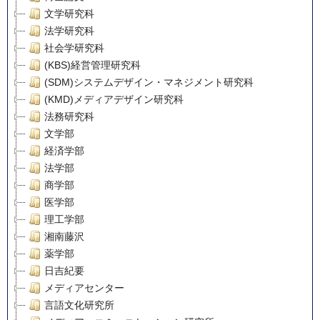
文学研究科
法学研究科
社会学研究科
(KBS)経営管理研究科
(SDM)システムデザイン・マネジメント研究科
(KMD)メディアデザイン研究科
法務研究科
文学部
経済学部
法学部
商学部
医学部
理工学部
湘南藤沢
薬学部
日吉紀要
メディアセンター
言語文化研究所