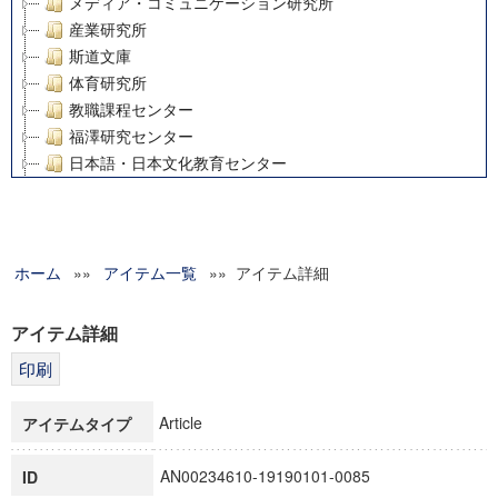
メディア・コミュニケーション研究所
産業研究所
斯道文庫
体育研究所
教職課程センター
福澤研究センター
日本語・日本文化教育センター
アート・センター
外国語教育研究センター
デジタルメディア・コンテンツ統合研究センター
ホーム
»»
グローバルリサーチインスティテュート
アイテム一覧
»» アイテム詳細
塾内助成報告書
科学研究費補助金研究成果報告書
アイテム詳細
21世紀COEプログラム
慶應義塾大学グローバルCOEプログラム市民社会ガバナンス
慶應義塾大学グローバルCOEプログラム論理と感性の先端的
Article
アイテムタイプ
博士課程教育リーディングプログラム「超成熟社会発展のサ
学術雑誌掲載論文等(8)
AN00234610-19190101-0085
ID
その他