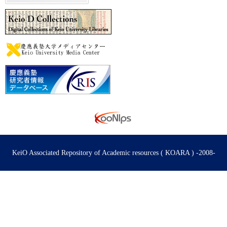
KeiO Associated Repository of Academic resources ( KOARA ) -2008-