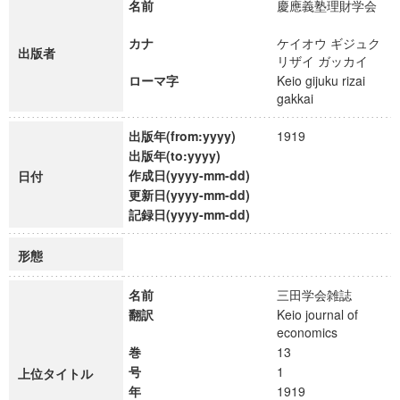
名前
慶應義塾理財学会
カナ
ケイオウ ギジュク
出版者
リザイ ガッカイ
ローマ字
Keio gijuku rizai
gakkai
出版年(from:yyyy)
1919
出版年(to:yyyy)
作成日(yyyy-mm-dd)
日付
更新日(yyyy-mm-dd)
記録日(yyyy-mm-dd)
形態
名前
三田学会雑誌
翻訳
Keio journal of
economics
巻
13
号
1
上位タイトル
年
1919