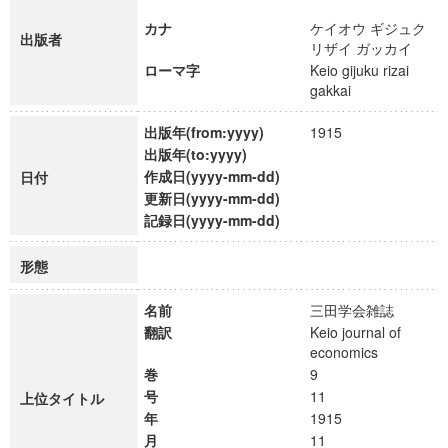
カナ
ケイオウ ギジュク
出版者
リザイ ガッカイ
ローマ字
Keio gijuku rizai
gakkai
出版年(from:yyyy)
1915
出版年(to:yyyy)
作成日(yyyy-mm-dd)
日付
更新日(yyyy-mm-dd)
記録日(yyyy-mm-dd)
形態
名前
三田学会雑誌
翻訳
Keio journal of
economics
巻
9
号
11
上位タイトル
年
1915
月
11