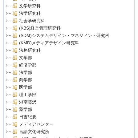
文学研究科
法学研究科
社会学研究科
(KBS)経営管理研究科
(SDM)システムデザイン・マネジメント研究科
(KMD)メディアデザイン研究科
法務研究科
文学部
経済学部
法学部
商学部
医学部
理工学部
湘南藤沢
薬学部
日吉紀要
メディアセンター
言語文化研究所