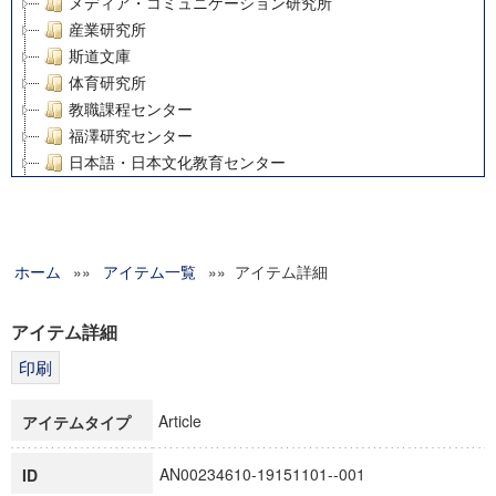
メディア・コミュニケーション研究所
産業研究所
斯道文庫
体育研究所
教職課程センター
福澤研究センター
日本語・日本文化教育センター
アート・センター
外国語教育研究センター
デジタルメディア・コンテンツ統合研究センター
ホーム
»»
グローバルリサーチインスティテュート
アイテム一覧
»» アイテム詳細
塾内助成報告書
科学研究費補助金研究成果報告書
アイテム詳細
21世紀COEプログラム
慶應義塾大学グローバルCOEプログラム市民社会ガバナンス
慶應義塾大学グローバルCOEプログラム論理と感性の先端的
Article
アイテムタイプ
博士課程教育リーディングプログラム「超成熟社会発展のサ
学術雑誌掲載論文等(8)
AN00234610-19151101--001
ID
その他