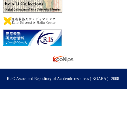
KeiO Associated Repository of Academic resources ( KOARA ) -2008-