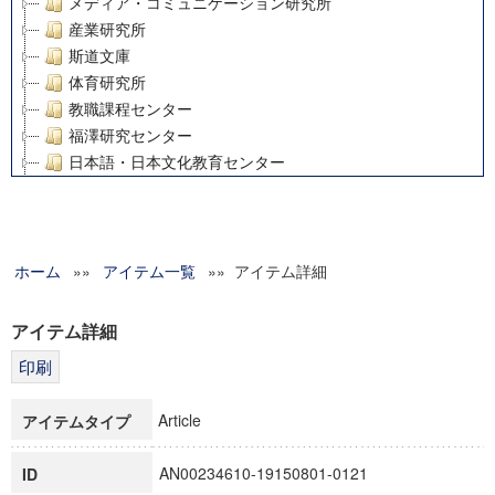
メディア・コミュニケーション研究所
産業研究所
斯道文庫
体育研究所
教職課程センター
福澤研究センター
日本語・日本文化教育センター
アート・センター
外国語教育研究センター
デジタルメディア・コンテンツ統合研究センター
ホーム
»»
グローバルリサーチインスティテュート
アイテム一覧
»» アイテム詳細
塾内助成報告書
科学研究費補助金研究成果報告書
アイテム詳細
21世紀COEプログラム
慶應義塾大学グローバルCOEプログラム市民社会ガバナンス
慶應義塾大学グローバルCOEプログラム論理と感性の先端的
Article
アイテムタイプ
博士課程教育リーディングプログラム「超成熟社会発展のサ
学術雑誌掲載論文等(8)
AN00234610-19150801-0121
ID
その他