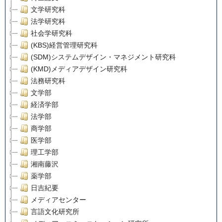
文学研究科
法学研究科
社会学研究科
(KBS)経営管理研究科
(SDM)システムデザイン・マネジメント研究科
(KMD)メディアデザイン研究科
法務研究科
文学部
経済学部
法学部
商学部
医学部
理工学部
湘南藤沢
薬学部
日吉紀要
メディアセンター
言語文化研究所