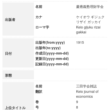
名前
慶應義塾理財学会
カナ
ケイオウ ギジュク
出版者
リザイ ガッカイ
ローマ字
Keio gijuku rizai
gakkai
出版年(from:yyyy)
1915
出版年(to:yyyy)
作成日(yyyy-mm-dd)
日付
更新日(yyyy-mm-dd)
記録日(yyyy-mm-dd)
形態
名前
三田学会雑誌
翻訳
Keio journal of
economics
巻
9
号
8
上位タイトル